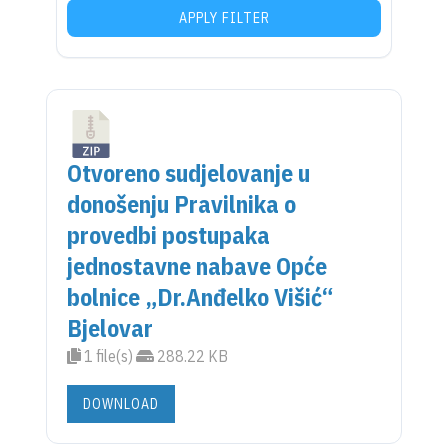
APPLY FILTER
Otvoreno sudjelovanje u
donošenju Pravilnika o
provedbi postupaka
jednostavne nabave Opće
bolnice „Dr.Anđelko Višić“
Bjelovar
1 file(s)
288.22 KB
DOWNLOAD