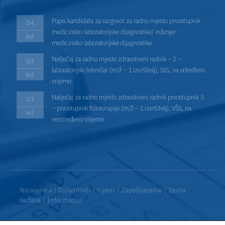
Popis kandidata za razgovor za radno mjesto prvostupnik
04
medicinsko-laboratorijske dijagnostike/ inženjer
kol
medicinsko-laboratorijske dijagnostike
Natječaj za radno mjesto zdravstveni radnik – 2 –
03
laboratorijski tehničar (m/ž – 1 izvršitelj), SSS, na određeno
kol
vrijeme
Natječaj za radno mjesto zdravstveni radnik prvostupnik 3
03
– prvostupnik fizioterapije (m/ž – 1 izvršitelj), VŠS, na
kol
neodređeno vrijeme
Naslovnica
|
Djelatnosti
|
Vijesti
|
Zapošljavanje
|
Javna
nabava
|
Informacije