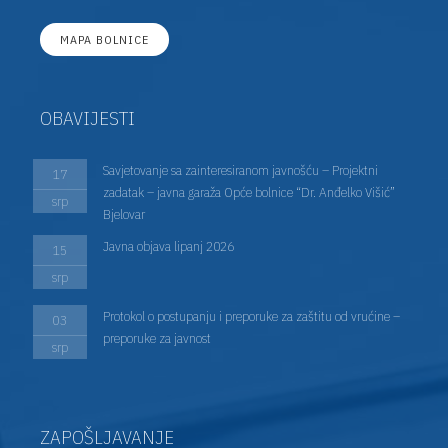
MAPA BOLNICE
OBAVIJESTI
Savjetovanje sa zainteresiranom javnošću – Projektni
17
zadatak – javna garaža Opće bolnice “Dr. Anđelko Višić”
srp
Bjelovar
Javna objava lipanj 2026
15
srp
Protokol o postupanju i preporuke za zaštitu od vrućine –
03
preporuke za javnost
srp
ZAPOŠLJAVANJE