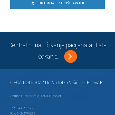
SURADNJA I ZAPOŠLJAVANJE
Centralno naručivanje pacijenata i liste
čekanja
OPĆA BOLNICA "Dr. Anđelko Višić" BJELOVAR
Antuna Mihanovića 8, 43000 Bjelovar
Tel:
043-279-222
Fax: 043-279-333