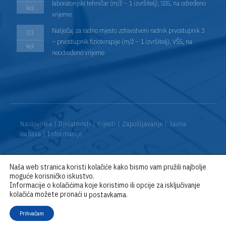
laboratorijski tehničar (m/ž – 1 izvršitelj), SSS, na određeno
kol
vrijeme
Natječaj za radno mjesto zdravstveni radnik prvostupnik 3
03
– prvostupnik fizioterapije (m/ž – 1 izvršitelj), VŠS, na
kol
neodređeno vrijeme
Naslovnica
|
Djelatnosti
|
Vijesti
|
Zapošljavanje
|
Javna
nabava
|
Informacije
Naša web stranica koristi kolačiće kako bismo vam pružili najbolje
© 2026 Opća bolnica “Dr. Anđelko Višić” Bjelovar / D&D:
Web
moguće korisničko iskustvo.
Encore
Informacije o kolačićima koje koristimo ili opcije za isključivanje
kolačića možete pronaći u
.
postavkama
Prihvaćam