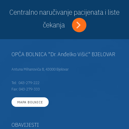
Centralno naručivanje pacijenata i liste
čekanja
OPĆA BOLNICA "Dr. Anđelko Višić" BJELOVAR
Antuna Mihanovića 8, 43000 Bjelovar
Tel:
043-279-222
Fax: 043-279-333
MAPA BOLNICE
OBAVIJESTI