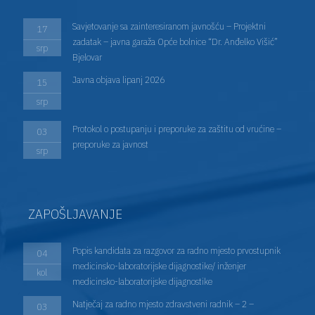
Savjetovanje sa zainteresiranom javnošću – Projektni
17
zadatak – javna garaža Opće bolnice “Dr. Anđelko Višić”
srp
Bjelovar
Javna objava lipanj 2026
15
srp
Protokol o postupanju i preporuke za zaštitu od vrućine –
03
preporuke za javnost
srp
ZAPOŠLJAVANJE
Popis kandidata za razgovor za radno mjesto prvostupnik
04
medicinsko-laboratorijske dijagnostike/ inženjer
kol
medicinsko-laboratorijske dijagnostike
Natječaj za radno mjesto zdravstveni radnik – 2 –
03