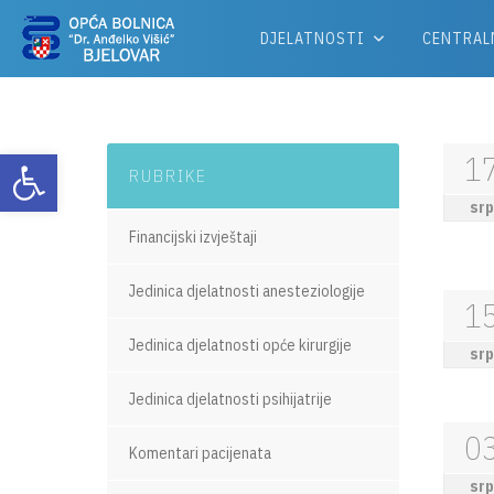
DJELATNOSTI
CENTRAL
Otvori alatnu traku
1
RUBRIKE
srp
Financijski izvještaji
Jedinica djelatnosti anesteziologije
1
Jedinica djelatnosti opće kirurgije
srp
Jedinica djelatnosti psihijatrije
0
Komentari pacijenata
srp