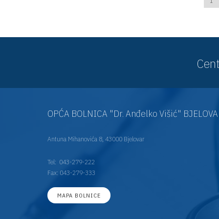
1
Cent
OPĆA BOLNICA "Dr. Anđelko Višić" BJELOV
Antuna Mihanovića 8, 43000 Bjelovar
Tel:
043-279-222
Fax: 043-279-333
MAPA BOLNICE