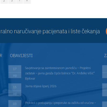
2
3
›
»
ralno naručivanje pacijenata i liste čekanja
AR
OBAVIJESTI
Z
Savjetovanje sa zainteresiranom javnošću – Projektni
17
zadatak – javna garaža Opće bolnice “Dr. Anđelko Višić”
srp
Bjelovar
Javna objava lipanj 2026
15
srp
Protokol o postupanju i preporuke za zaštitu od vrućine –
03