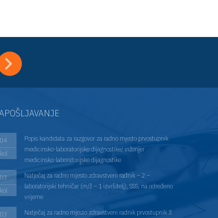
APOŠLJAVANJE
Popis kandidata za razgovor za radno mjesto prvostupnik
04
medicinsko-laboratorijske dijagnostike/ inženjer
kol
medicinsko-laboratorijske dijagnostike
Natječaj za radno mjesto zdravstveni radnik – 2 –
03
laboratorijski tehničar (m/ž – 1 izvršitelj), SSS, na određeno
kol
vrijeme
Natječaj za radno mjesto zdravstveni radnik prvostupnik 3
03