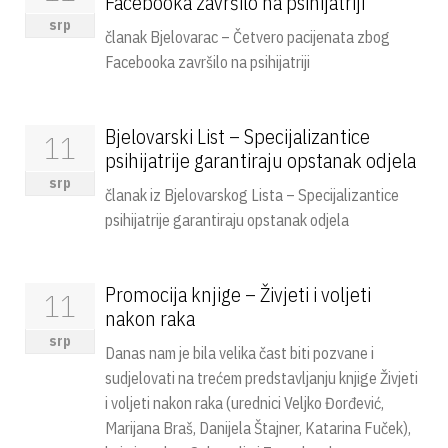
Facebooka završilo na psihijatriji
srp
članak Bjelovarac – Četvero pacijenata zbog
Facebooka završilo na psihijatriji
Bjelovarski List – Specijalizantice
11
psihijatrije garantiraju opstanak odjela
srp
članak iz Bjelovarskog Lista – Specijalizantice
psihijatrije garantiraju opstanak odjela
Promocija knjige – Živjeti i voljeti
11
nakon raka
srp
Danas nam je bila velika čast biti pozvane i
sudjelovati na trećem predstavljanju knjige Živjeti
i voljeti nakon raka (urednici Veljko Đorđević,
Marijana Braš, Danijela Štajner, Katarina Fuček),