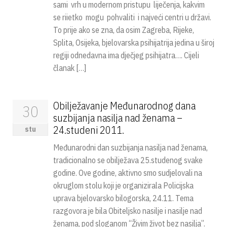
sami vrh u modernom pristupu liječenja, kakvim
se riietko mogu pohvaliti i najveći centri u državi.
To prije ako se zna, da osim Zagreba, Rijeke,
Splita, Osijeka, bjelovarska psihijatrija jedina u široj
regiji odnedavna ima dječjeg psihijatra…. Cijeli
članak […]
Obilježavanje Međunarodnog dana
30
suzbijanja nasilja nad ženama –
24.studeni 2011.
stu
Međunarodni dan suzbijanja nasilja nad ženama,
tradicionalno se obilježava 25.studenog svake
godine. Ove godine, aktivno smo sudjelovali na
okruglom stolu koji je organizirala Policijska
uprava bjelovarsko bilogorska, 24.11. Tema
razgovora je bila Obiteljsko nasilje i nasilje nad
ženama, pod sloganom “Živim život bez nasilja”.