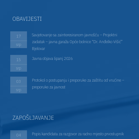
OBAVIJESTI
Savjetovanje sa zainteresiranom javnošću – Projektni
17
zadatak – javna garaža Opće bolnice “Dr. Anđelko Višić”
srp
Bjelovar
Javna objava lipanj 2026
15
srp
Protokol o postupanju i preporuke za zaštitu od vrućine –
03
preporuke za javnost
srp
ZAPOŠLJAVANJE
Popis kandidata za razgovor za radno mjesto prvostupnik
04