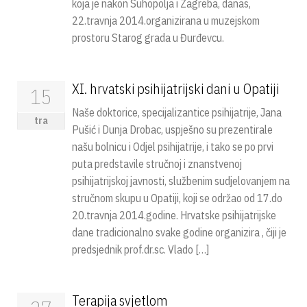
koja je nakon Suhopolja i Zagreba, danas,
22.travnja 2014.organizirana u muzejskom
prostoru Starog grada u Đurđevcu.
XI. hrvatski psihijatrijski dani u Opatiji
15
Naše doktorice, specijalizantice psihijatrije, Jana
tra
Pušić i Dunja Drobac, uspješno su prezentirale
našu bolnicu i Odjel psihijatrije, i tako se po prvi
puta predstavile stručnoj i znanstvenoj
psihijatrijskoj javnosti, službenim sudjelovanjem na
stručnom skupu u Opatiji, koji se održao od 17.do
20.travnja 2014.godine. Hrvatske psihijatrijske
dane tradicionalno svake godine organizira , čiji je
predsjednik prof.dr.sc. Vlado […]
Terapija svjetlom