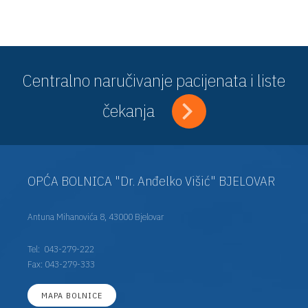
Centralno naručivanje pacijenata i liste
čekanja
OPĆA BOLNICA "Dr. Anđelko Višić" BJELOVAR
Antuna Mihanovića 8, 43000 Bjelovar
Tel:
043-279-222
Fax: 043-279-333
MAPA BOLNICE