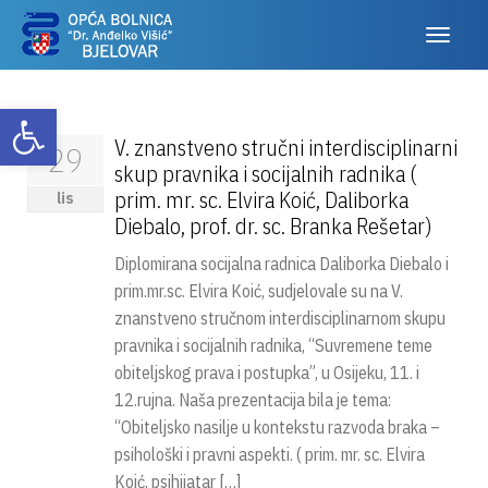
Otvori alatnu traku
V. znanstveno stručni interdisciplinarni
29
skup pravnika i socijalnih radnika (
prim. mr. sc. Elvira Koić, Daliborka
lis
Diebalo, prof. dr. sc. Branka Rešetar)
Diplomirana socijalna radnica Daliborka Diebalo i
prim.mr.sc. Elvira Koić, sudjelovale su na V.
znanstveno stručnom interdisciplinarnom skupu
pravnika i socijalnih radnika, “Suvremene teme
obiteljskog prava i postupka”, u Osijeku, 11. i
12.rujna. Naša prezentacija bila je tema:
“Obiteljsko nasilje u kontekstu razvoda braka –
psihološki i pravni aspekti. ( prim. mr. sc. Elvira
Koić, psihijatar […]