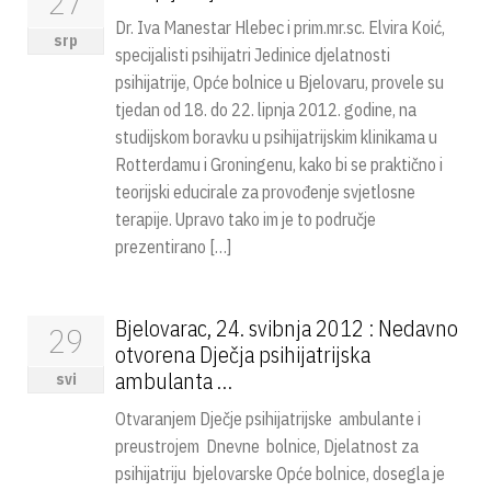
27
Dr. Iva Manestar Hlebec i prim.mr.sc. Elvira Koić,
srp
specijalisti psihijatri Jedinice djelatnosti
psihijatrije, Opće bolnice u Bjelovaru, provele su
tjedan od 18. do 22. lipnja 2012. godine, na
studijskom boravku u psihijatrijskim klinikama u
Rotterdamu i Groningenu, kako bi se praktično i
teorijski educirale za provođenje svjetlosne
terapije. Upravo tako im je to područje
prezentirano […]
Bjelovarac, 24. svibnja 2012 : Nedavno
29
otvorena Dječja psihijatrijska
ambulanta …
svi
Otvaranjem Dječje psihijatrijske ambulante i
preustrojem Dnevne bolnice, Djelatnost za
psihijatriju bjelovarske Opće bolnice, dosegla je