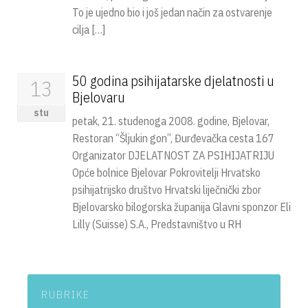
To je ujedno bio i još jedan način za ostvarenje
cilja […]
50 godina psihijatarske djelatnosti u
13
Bjelovaru
stu
petak, 21. studenoga 2008. godine, Bjelovar,
Restoran “Šljukin gon”, Đurđevačka cesta 167
Organizator DJELATNOST ZA PSIHIJATRIJU
Opće bolnice Bjelovar Pokrovitelji Hrvatsko
psihijatrijsko društvo Hrvatski liječnički zbor
Bjelovarsko bilogorska županija Glavni sponzor Eli
Lilly (Suisse) S.A., Predstavništvo u RH
RUBRIKE