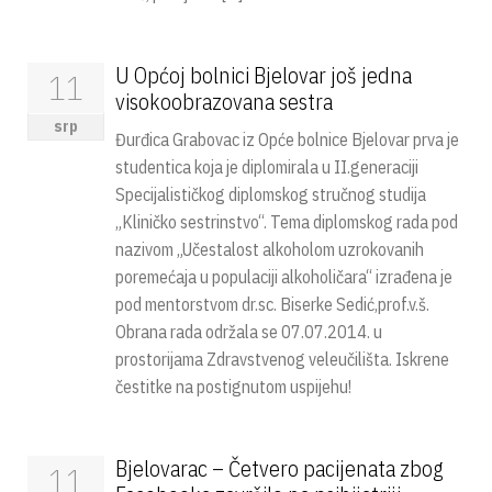
U Općoj bolnici Bjelovar još jedna
11
visokoobrazovana sestra
srp
Đurđica Grabovac iz Opće bolnice Bjelovar prva je
studentica koja je diplomirala u II.generaciji
Specijalističkog diplomskog stručnog studija
„Kliničko sestrinstvo“. Tema diplomskog rada pod
nazivom „Učestalost alkoholom uzrokovanih
poremećaja u populaciji alkoholičara“ izrađena je
pod mentorstvom dr.sc. Biserke Sedić,prof.v.š.
Obrana rada održala se 07.07.2014. u
prostorijama Zdravstvenog veleučilišta. Iskrene
čestitke na postignutom uspijehu!
Bjelovarac – Četvero pacijenata zbog
11