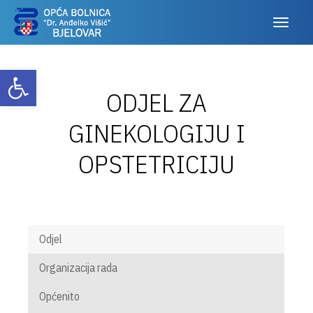
Otvori alatnu traku
ODJEL ZA
GINEKOLOGIJU I
OPSTETRICIJU
Odjel
Organizacija rada
Općenito