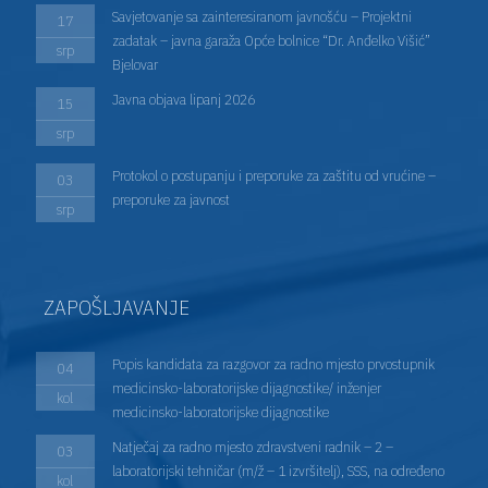
Savjetovanje sa zainteresiranom javnošću – Projektni
17
zadatak – javna garaža Opće bolnice “Dr. Anđelko Višić”
srp
Bjelovar
Javna objava lipanj 2026
15
srp
Protokol o postupanju i preporuke za zaštitu od vrućine –
03
preporuke za javnost
srp
ZAPOŠLJAVANJE
Popis kandidata za razgovor za radno mjesto prvostupnik
04
medicinsko-laboratorijske dijagnostike/ inženjer
kol
medicinsko-laboratorijske dijagnostike
Natječaj za radno mjesto zdravstveni radnik – 2 –
03
laboratorijski tehničar (m/ž – 1 izvršitelj), SSS, na određeno
kol