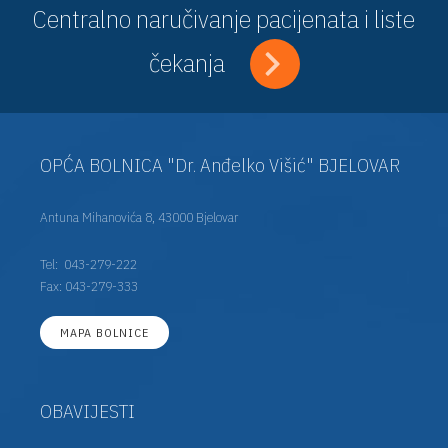
Centralno naručivanje pacijenata i liste
čekanja
OPĆA BOLNICA "Dr. Anđelko Višić" BJELOVAR
Antuna Mihanovića 8, 43000 Bjelovar
Tel:
043-279-222
Fax: 043-279-333
MAPA BOLNICE
OBAVIJESTI