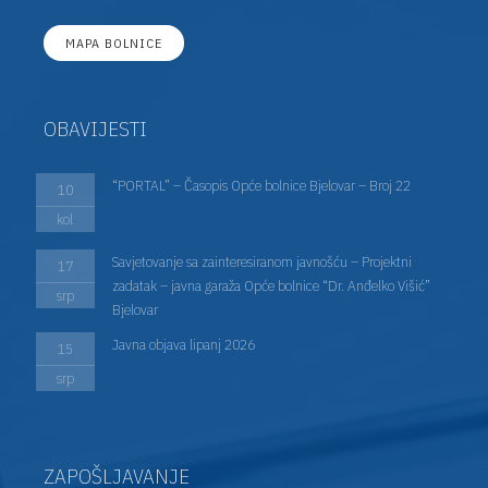
MAPA BOLNICE
OBAVIJESTI
“PORTAL” – Časopis Opće bolnice Bjelovar – Broj 22
10
kol
Savjetovanje sa zainteresiranom javnošću – Projektni
17
zadatak – javna garaža Opće bolnice “Dr. Anđelko Višić”
srp
Bjelovar
Javna objava lipanj 2026
15
srp
ZAPOŠLJAVANJE