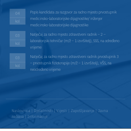
Popis kandidata za razgovor za radno mjesto prvostupnik
04
medicinsko-laboratorijske dijagnostike/ inženjer
kol
medicinsko-laboratorijske dijagnostike
Natječaj za radno mjesto zdravstveni radnik – 2 –
03
laboratorijski tehničar (m/ž – 1 izvršitelj), SSS, na određeno
kol
vrijeme
Natječaj za radno mjesto zdravstveni radnik prvostupnik 3
03
– prvostupnik fizioterapije (m/ž – 1 izvršitelj), VŠS, na
kol
neodređeno vrijeme
Naslovnica
|
Djelatnosti
|
Vijesti
|
Zapošljavanje
|
Javna
nabava
|
Informacije