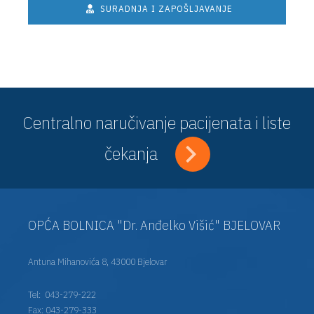
SURADNJA I ZAPOŠLJAVANJE
Centralno naručivanje pacijenata i liste
čekanja
OPĆA BOLNICA "Dr. Anđelko Višić" BJELOVAR
Antuna Mihanovića 8, 43000 Bjelovar
Tel:
043-279-222
Fax: 043-279-333