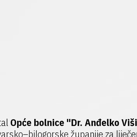
tal
Opće bolnice "Dr. Anđelko Viši
arsko–bilogorske županije za liječen