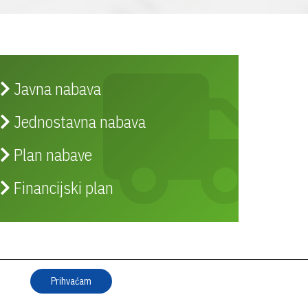
Javna nabava
Jednostavna nabava
Plan nabave
Financijski plan
ZAPOŠLJAVANJE
Prihvaćam
Saznajte koja su trenutno otvorena radna
mjesta i aktivni natječaji za zapošljavanje.