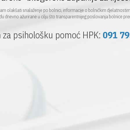
m olakšati snalaženje po bolnici, informacije o bolničkim djelatnostima
du dnevno ažurirane u cilju što transparentnijeg poslovanja bolnice pre
n za psihološku pomoć HPK:
091 79