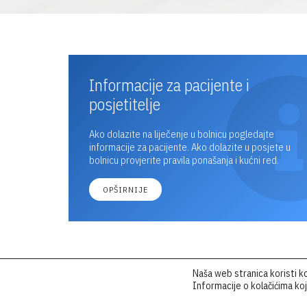
Informacije za pacijente i
posjetitelje
Ako dolazite na liječenje u bolnicu pogledajte
informacije za pacijente. Ako dolazite u posjete u
bolnicu provjerite pravila ponašanja i kućni red.
OPŠIRNIJE
LOKACIJA BOLNICE
Naša web stranica koristi ko
Informacije o kolačićima koj
Dolazite u Opću bolnicu “Dr. Anđelko Višić
Bjelovar a niste iz Bjelovara? Pogledajte