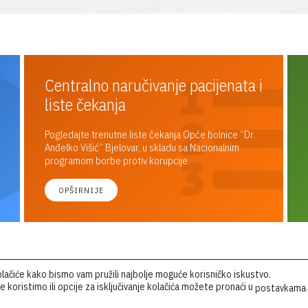
Centralno naručivanje pacijenata i
liste čekanja
Pogledajte trenutne liste čekanja Opće bolnice “Dr.
Anđelko Višić” Bjelovar, u skladu sa Nacionalnim
programom borbe protiv korupcije.
OPŠIRNIJE
MAPA BOLNICE
lačiće kako bismo vam pružili najbolje moguće korisničko iskustvo.
e koristimo ili opcije za isključivanje kolačića možete pronaći u
.
postavkama
”
Pogledajte raspored bolničkih objekata za
lakše snalaženje u krugu bolnice.