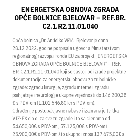
ENERGETSKA OBNOVA ZGRADA
OPĆE BOLNICE BJELOVAR – REF.BR.
C2.1.R2.11.01.040
Opća bolnica „Dr. Anđelko Višić“ Bjelovar je dana
28.12.2022. godine potpisala ugovor s Ministarstvom
regionalnog razvoja i fonda EU za projekt „ENERGETSKA
OBNOVA ZGRADA OPĆE BOLNICE BJELOVAR“ – REF.
BR. C2.1.R2.11.01.040 koji se sastoji od izrade projektne
dokumentacije za energetsku obnovu za tri bolničke
zgrade: zgradu kirurgije, zgradu interne i zgradu
psihijatrije i neurologije ukupne vrijednosti do 146.200,38
€ s PDV-om (1.101.546,80 kn s PDV-om).
Odrađen je postupak javne nabave i izabrana je tvrtka
VIZ-EX d.o.o. za sve tri zgrade i to sa cijenama od
54.650,00€ s PDV-om , 57.125,00€ s PDV-om i
25.900,00€ s PDV-om što ukupno iznosi 137.675,00€ s