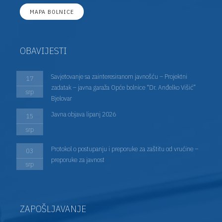
MAPA BOLNICE
OBAVIJESTI
Savjetovanje sa zainteresiranom javnošću – Projektni
17
zadatak – javna garaža Opće bolnice “Dr. Anđelko Višić”
srp
Bjelovar
Javna objava lipanj 2026
15
srp
Protokol o postupanju i preporuke za zaštitu od vrućine –
03
preporuke za javnost
srp
ZAPOŠLJAVANJE