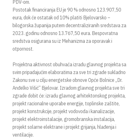
PDV-om.
Postotak financiranja EU je 90 % odnosno 123.907,50
eura, dok će ostatak od 10% platiti Bjelovarsko –
bilogorska županija putem decentraliziranih sredstava za
2023. godinu odnosno 13.767,50 eura. Bespovratna
sredstva osigurana su iz Mehanizma za oporavak i
otpornost.
Projektna aktivnost obuhvaća izradu glavnog projekta sa
svim pripadajućim elaboratima za sve tri zgrade sukladno
Zakonu sve u cilju energetske obnove Opće Bolnice „Dr.
Anđelko Višić“ Bjelovar. Izradom glavnog projekta sve tri
zgrade dobit će: izradu glavnog arhitektonskog projekta,
projekt racionalne uporabe energije, toplinske zaštite,
projekt konstrukcije, projekt vodovoda i kanalizacije,
projekt elektroinstalacije, gromobranska instalacija,
projekt solarne elektrane i projekt grijanja, hlađenja i
ventilacije.