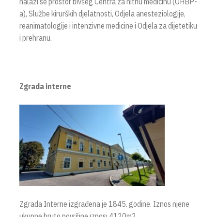
nalazi se prostor bivšeg Centra za hitnu medicinu (OHBP-
a), Službe kirurških djelatnosti, Odjela anesteziologije,
reanimatologije i intenzivne medicine i Odjela za dijetetiku
i prehranu.
Zgrada interne
Zgrada Interne izgrađena je 1845. godine. Iznos njene
ukupne bruto površine iznosi 4120m2.