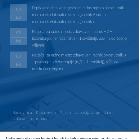
Popis kandidata za razgovor za radno mjesto prvostupnik
04
medicinsko-laboratorijske dijagnostike/ inženjer
kol
medicinsko-laboratorijske dijagnostike
Natječaj za radno mjesto zdravstveni radnik – 2 –
03
laboratorijski tehničar (m/ž – 1 izvršitelj), SSS, na određeno
kol
vrijeme
Natječaj za radno mjesto zdravstveni radnik prvostupnik 3
03
– prvostupnik fizioterapije (m/ž – 1 izvršitelj), VŠS, na
kol
neodređeno vrijeme
Naslovnica
|
Djelatnosti
|
Vijesti
|
Zapošljavanje
|
Javna
nabava
|
Informacije
Naša web stranica koristi kolačiće kako bismo vam pružili najbolje