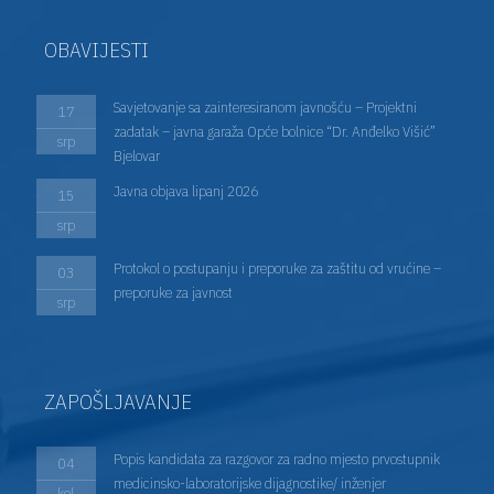
OBAVIJESTI
Savjetovanje sa zainteresiranom javnošću – Projektni
17
zadatak – javna garaža Opće bolnice “Dr. Anđelko Višić”
srp
Bjelovar
Javna objava lipanj 2026
15
srp
Protokol o postupanju i preporuke za zaštitu od vrućine –
03
preporuke za javnost
srp
ZAPOŠLJAVANJE
Popis kandidata za razgovor za radno mjesto prvostupnik
04
medicinsko-laboratorijske dijagnostike/ inženjer
kol