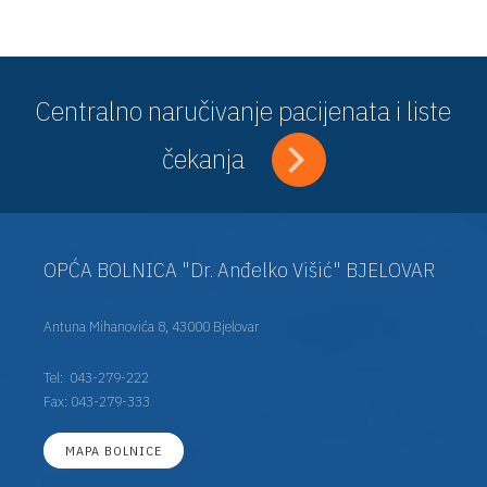
Centralno naručivanje pacijenata i liste
čekanja
OPĆA BOLNICA "Dr. Anđelko Višić" BJELOVAR
Antuna Mihanovića 8, 43000 Bjelovar
Tel:
043-279-222
Fax: 043-279-333
MAPA BOLNICE