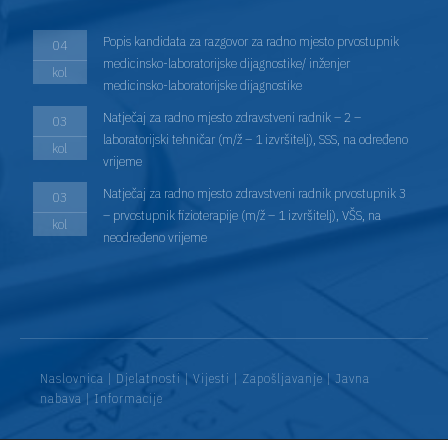
Popis kandidata za razgovor za radno mjesto prvostupnik
04
medicinsko-laboratorijske dijagnostike/ inženjer
kol
medicinsko-laboratorijske dijagnostike
Natječaj za radno mjesto zdravstveni radnik – 2 –
03
laboratorijski tehničar (m/ž – 1 izvršitelj), SSS, na određeno
kol
vrijeme
Natječaj za radno mjesto zdravstveni radnik prvostupnik 3
03
– prvostupnik fizioterapije (m/ž – 1 izvršitelj), VŠS, na
kol
neodređeno vrijeme
Naslovnica
|
Djelatnosti
|
Vijesti
|
Zapošljavanje
|
Javna
nabava
|
Informacije