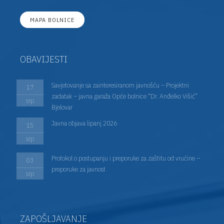
MAPA BOLNICE
OBAVIJESTI
Savjetovanje sa zainteresiranom javnošću – Projektni
17
zadatak – javna garaža Opće bolnice “Dr. Anđelko Višić”
srp
Bjelovar
Javna objava lipanj 2026
15
srp
Protokol o postupanju i preporuke za zaštitu od vrućine –
03
preporuke za javnost
srp
ZAPOŠLJAVANJE