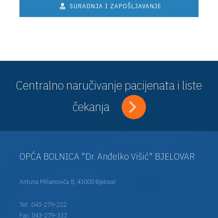
SURADNJA I ZAPOŠLJAVANJE
Centralno naručivanje pacijenata i liste
čekanja
OPĆA BOLNICA "Dr. Anđelko Višić" BJELOVAR
Antuna Mihanovića 8, 43000 Bjelovar
Tel:
043-279-222
Fax: 043-279-333