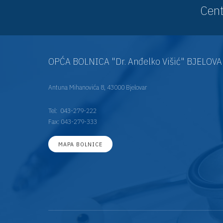
Cent
OPĆA BOLNICA "Dr. Anđelko Višić" BJELOV
Antuna Mihanovića 8, 43000 Bjelovar
Tel:
043-279-222
Fax: 043-279-333
MAPA BOLNICE