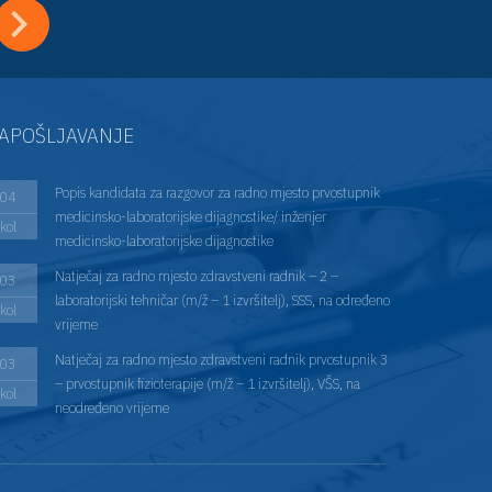
APOŠLJAVANJE
Popis kandidata za razgovor za radno mjesto prvostupnik
04
medicinsko-laboratorijske dijagnostike/ inženjer
kol
medicinsko-laboratorijske dijagnostike
Natječaj za radno mjesto zdravstveni radnik – 2 –
03
laboratorijski tehničar (m/ž – 1 izvršitelj), SSS, na određeno
kol
vrijeme
Natječaj za radno mjesto zdravstveni radnik prvostupnik 3
03
– prvostupnik fizioterapije (m/ž – 1 izvršitelj), VŠS, na
kol
neodređeno vrijeme