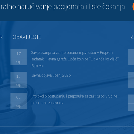
ralno naručivanje pacijenata i liste čekanja
AR
OBAVIJESTI
Z
Savjetovanje sa zainteresiranom javnošću – Projektni
17
zadatak – javna garaža Opće bolnice “Dr. Anđelko Višić”
srp
Bjelovar
Javna objava lipanj 2026
15
srp
Protokol o postupanju i preporuke za zaštitu od vrućine –
03
preporuke za javnost
srp