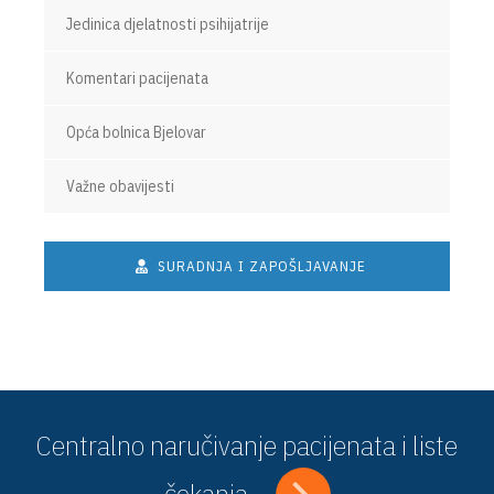
Jedinica djelatnosti psihijatrije
Komentari pacijenata
Opća bolnica Bjelovar
Važne obavijesti
SURADNJA I ZAPOŠLJAVANJE
Centralno naručivanje pacijenata i liste
čekanja