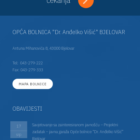
OPĆA BOLNICA "Dr. Anđelko Višić" BJELOVAR
Antuna Mihanovića 8, 43000 Bjelovar
Tel:
043-279-222
Fax: 043-279-333
MAPA BOLNICE
OBAVIJESTI
Savjetovanje sa zainteresiranom javnošću – Projektni
17
zadatak – javna garaža Opće bolnice “Dr. Anđelko Višić”
srp
Bjelovar