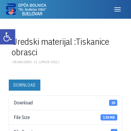
Otvori alatnu traku
Uredski materijal :Tiskanice
obrasci
OBJAVLJENO: 21. LIPNJA 2022 |
DOWNLOAD
Download
20
File Size
1.50 MB