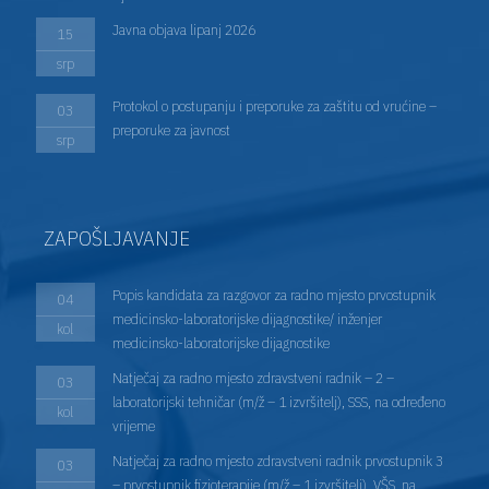
Javna objava lipanj 2026
15
srp
Protokol o postupanju i preporuke za zaštitu od vrućine –
03
preporuke za javnost
srp
ZAPOŠLJAVANJE
Popis kandidata za razgovor za radno mjesto prvostupnik
04
medicinsko-laboratorijske dijagnostike/ inženjer
kol
medicinsko-laboratorijske dijagnostike
Natječaj za radno mjesto zdravstveni radnik – 2 –
03
laboratorijski tehničar (m/ž – 1 izvršitelj), SSS, na određeno
kol
vrijeme
Natječaj za radno mjesto zdravstveni radnik prvostupnik 3
03
– prvostupnik fizioterapije (m/ž – 1 izvršitelj), VŠS, na