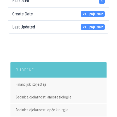
File Count
1
Create Date
21. lipnja 2022
Last Updated
21. lipnja 2022
RUBRIKE
Financijski izvještaji
Jedinica djelatnosti anesteziologije
Jedinica djelatnosti opće kirurgije