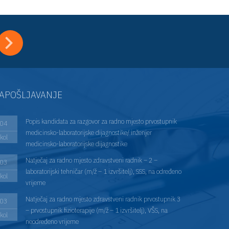
APOŠLJAVANJE
Popis kandidata za razgovor za radno mjesto prvostupnik
04
medicinsko-laboratorijske dijagnostike/ inženjer
kol
medicinsko-laboratorijske dijagnostike
Natječaj za radno mjesto zdravstveni radnik – 2 –
03
laboratorijski tehničar (m/ž – 1 izvršitelj), SSS, na određeno
kol
vrijeme
Natječaj za radno mjesto zdravstveni radnik prvostupnik 3
03
– prvostupnik fizioterapije (m/ž – 1 izvršitelj), VŠS, na
kol
neodređeno vrijeme