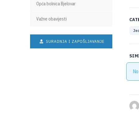
Opća bolnica Bjelovar
Važne obavijesti
CAT
Jed
SURADNJA I ZAPOŠLJAVANJE
SIM
No