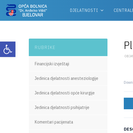
DJELATNOSTI
CENTRAL
Pl
Otvori alatnu traku
RUBRIKE
OBJAV
Financijski izvještaji
Jedinica djelatnosti anesteziologije
Down
Jedinica djelatnosti opće kirurgije
Jedinica djelatnosti psihijatrije
Komentari pacijenata
DES