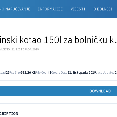
NO NARUČIVANJE
INFORMACIJE
VIJESTI
O BOLNICI
inski kotao 150l za bolničku k
LJENO: 21. LISTOPADA 2019 |
load
25
File Size
592.26 KB
File Count
1
Create Date
21. listopada 2019
Last Updated
2
DOWNLOAD
CRIPTION