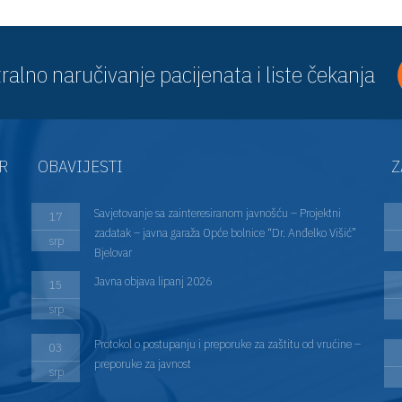
ralno naručivanje pacijenata i liste čekanja
AR
OBAVIJESTI
Z
Savjetovanje sa zainteresiranom javnošću – Projektni
17
zadatak – javna garaža Opće bolnice “Dr. Anđelko Višić”
srp
Bjelovar
Javna objava lipanj 2026
15
srp
Protokol o postupanju i preporuke za zaštitu od vrućine –
03
preporuke za javnost
srp