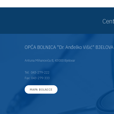
Cent
OPĆA BOLNICA "Dr. Anđelko Višić" BJELOV
Antuna Mihanovića 8, 43000 Bjelovar
Tel:
043-279-222
Fax: 043-279-333
MAPA BOLNICE