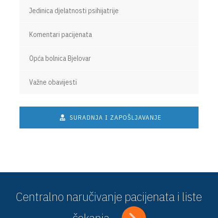
Jedinica djelatnosti psihijatrije
Komentari pacijenata
Opća bolnica Bjelovar
Važne obavijesti
SURADNJA I ZAPOŠLJAVANJE
Centralno naručivanje pacijenata i liste
čekanja