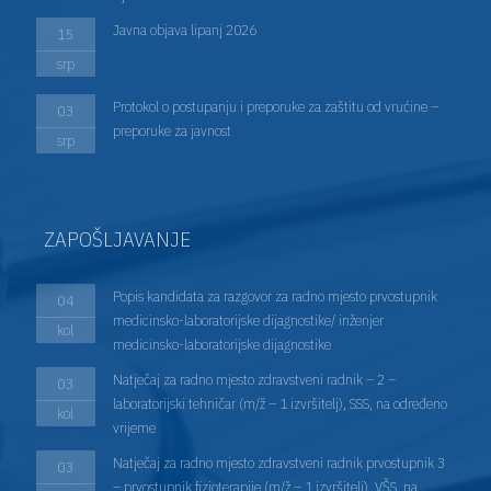
Javna objava lipanj 2026
15
srp
Protokol o postupanju i preporuke za zaštitu od vrućine –
03
preporuke za javnost
srp
ZAPOŠLJAVANJE
Popis kandidata za razgovor za radno mjesto prvostupnik
04
medicinsko-laboratorijske dijagnostike/ inženjer
kol
medicinsko-laboratorijske dijagnostike
Natječaj za radno mjesto zdravstveni radnik – 2 –
03
laboratorijski tehničar (m/ž – 1 izvršitelj), SSS, na određeno
kol
vrijeme
Natječaj za radno mjesto zdravstveni radnik prvostupnik 3
03
– prvostupnik fizioterapije (m/ž – 1 izvršitelj), VŠS, na