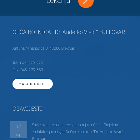
OPĆA BOLNICA "Dr. Anđelko Višić" BJELOVAR
Antuna Mihanovića 8, 43000 Bjelovar
Tel:
043-279-222
Fax: 043-279-333
MAPA BOLNICE
OBAVIJESTI
Savjetovanje sa zainteresiranom javnošću – Projektni
17
zadatak – javna garaža Opće bolnice “Dr. Anđelko Višić”
srp
Bjelovar