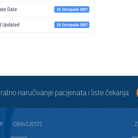
ate Date
10. listopada 2017
t Updated
10. listopada 2017
ralno naručivanje pacijenata i liste čekanja
AR
OBAVIJESTI
Z