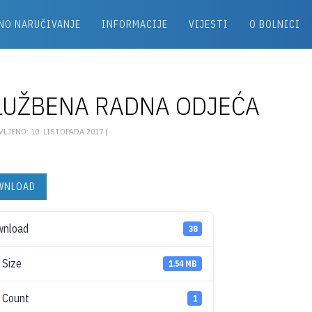
NO NARUČIVANJE
INFORMACIJE
VIJESTI
O BOLNICI
LUŽBENA RADNA ODJEĆA
LJENO: 10. LISTOPADA 2017 |
WNLOAD
wnload
38
e Size
1.54 MB
e Count
1