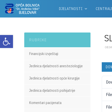
DJELATNOSTI
CENTRAL
S
Otvori alatnu traku
RUBRIKE
OBJAV
Financijski izvještaji
Jedinica djelatnosti anesteziologije
DO
Jedinica djelatnosti opće kirurgije
Do
Jedinica djelatnosti psihijatrije
Fil
Komentari pacijenata
Fil