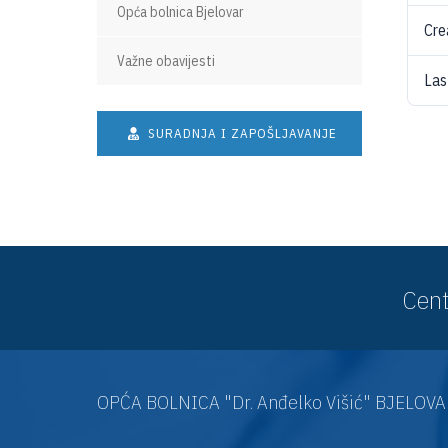
Opća bolnica Bjelovar
Cre
Važne obavijesti
Las
SURADNJA I ZAPOŠLJAVANJE
Cent
OPĆA BOLNICA "Dr. Anđelko Višić" BJELOV