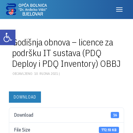
Otvori alatnu traku
Godišnja obnova – licence za
podršku IT sustava (PDQ
Deploy i PDQ Inventory) OBBJ
OBJAVLJENO: 10. RUJNA 2021 |
DOWNLOAD
Download
16
File Size
772.93 KB