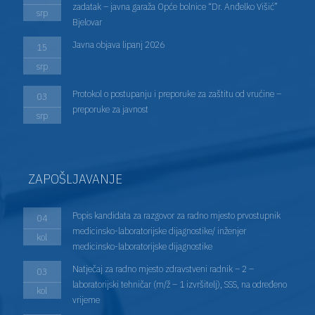
zadatak – javna garaža Opće bolnice “Dr. Anđelko Višić”
srp
Bjelovar
Javna objava lipanj 2026
15
srp
Protokol o postupanju i preporuke za zaštitu od vrućine –
03
preporuke za javnost
srp
ZAPOŠLJAVANJE
Popis kandidata za razgovor za radno mjesto prvostupnik
04
medicinsko-laboratorijske dijagnostike/ inženjer
kol
medicinsko-laboratorijske dijagnostike
Natječaj za radno mjesto zdravstveni radnik – 2 –
03
laboratorijski tehničar (m/ž – 1 izvršitelj), SSS, na određeno
kol
vrijeme