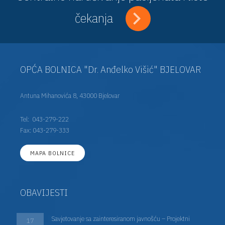
čekanja
OPĆA BOLNICA "Dr. Anđelko Višić" BJELOVAR
Antuna Mihanovića 8, 43000 Bjelovar
Tel:
043-279-222
Fax: 043-279-333
MAPA BOLNICE
OBAVIJESTI
Savjetovanje sa zainteresiranom javnošću – Projektni
17