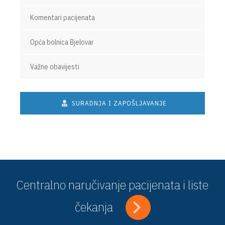
Komentari pacijenata
Opća bolnica Bjelovar
Važne obavijesti
SURADNJA I ZAPOŠLJAVANJE
Centralno naručivanje pacijenata i liste
čekanja