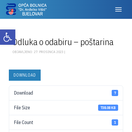
Otvori alatnu traku
Odluka o odabiru – poštarina
OBJAVLJENO: 27. PROSINCA 2023 |
DOWNLOAD
Download
7
File Size
738.08 KB
File Count
1