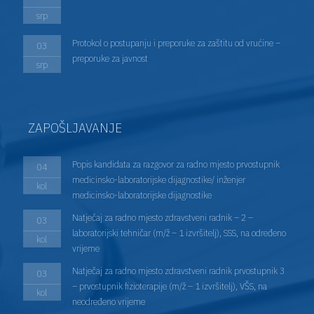
srp
Protokol o postupanju i preporuke za zaštitu od vrućine –
03
preporuke za javnost
srp
ZAPOŠLJAVANJE
Popis kandidata za razgovor za radno mjesto prvostupnik
04
medicinsko-laboratorijske dijagnostike/ inženjer
kol
medicinsko-laboratorijske dijagnostike
Natječaj za radno mjesto zdravstveni radnik – 2 –
03
laboratorijski tehničar (m/ž – 1 izvršitelj), SSS, na određeno
kol
vrijeme
Natječaj za radno mjesto zdravstveni radnik prvostupnik 3
03
– prvostupnik fizioterapije (m/ž – 1 izvršitelj), VŠS, na
kol
neodređeno vrijeme