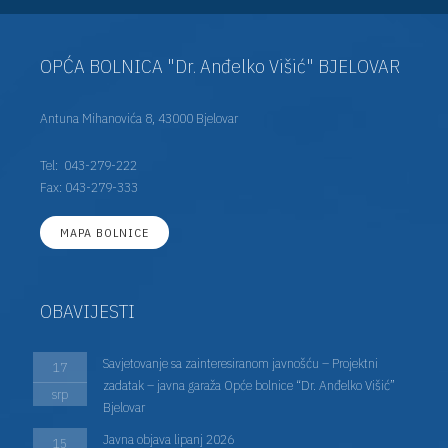
OPĆA BOLNICA "Dr. Anđelko Višić" BJELOVAR
Antuna Mihanovića 8, 43000 Bjelovar
Tel:
043-279-222
Fax: 043-279-333
MAPA BOLNICE
OBAVIJESTI
Savjetovanje sa zainteresiranom javnošću – Projektni
17
zadatak – javna garaža Opće bolnice “Dr. Anđelko Višić”
srp
Bjelovar
Javna objava lipanj 2026
15