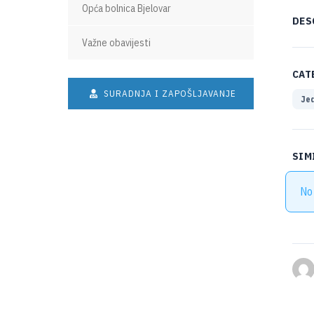
Opća bolnica Bjelovar
DES
Važne obavijesti
CAT
SURADNJA I ZAPOŠLJAVANJE
Jed
SIM
No