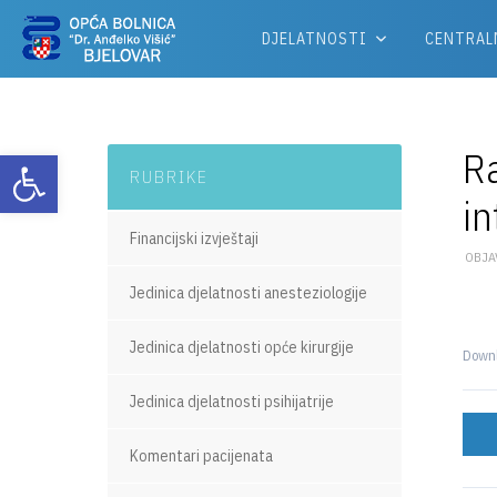
DJELATNOSTI
CENTRAL
Ra
Otvori alatnu traku
RUBRIKE
in
Financijski izvještaji
OBJAV
Jedinica djelatnosti anesteziologije
Jedinica djelatnosti opće kirurgije
Down
Jedinica djelatnosti psihijatrije
Komentari pacijenata