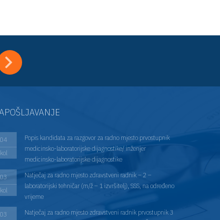
APOŠLJAVANJE
Popis kandidata za razgovor za radno mjesto prvostupnik
04
medicinsko-laboratorijske dijagnostike/ inženjer
kol
medicinsko-laboratorijske dijagnostike
Natječaj za radno mjesto zdravstveni radnik – 2 –
03
laboratorijski tehničar (m/ž – 1 izvršitelj), SSS, na određeno
kol
vrijeme
Natječaj za radno mjesto zdravstveni radnik prvostupnik 3
03