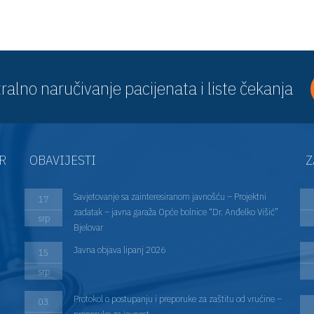
ralno naručivanje pacijenata i liste čekanja
AR
OBAVIJESTI
Z
Savjetovanje sa zainteresiranom javnošću – Projektni
17
zadatak – javna garaža Opće bolnice “Dr. Anđelko Višić”
srp
Bjelovar
Javna objava lipanj 2026
15
srp
Protokol o postupanju i preporuke za zaštitu od vrućine –
03
preporuke za javnost