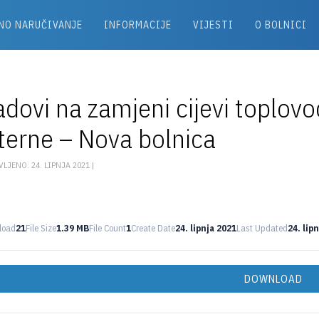
NO NARUČIVANJE
INFORMACIJE
VIJESTI
O BOLNICI
dovi na zamjeni cijevi toplovo
terne – Nova bolnica
LJENO: 24. LIPNJA 2021 |
load
21
File Size
1.39 MB
File Count
1
Create Date
24. lipnja 2021
Last Updated
24. lip
DOWNLOAD