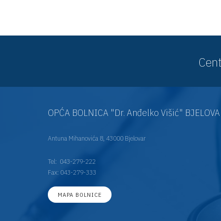
Cent
OPĆA BOLNICA "Dr. Anđelko Višić" BJELOV
Antuna Mihanovića 8, 43000 Bjelovar
Tel:
043-279-222
Fax: 043-279-333
MAPA BOLNICE