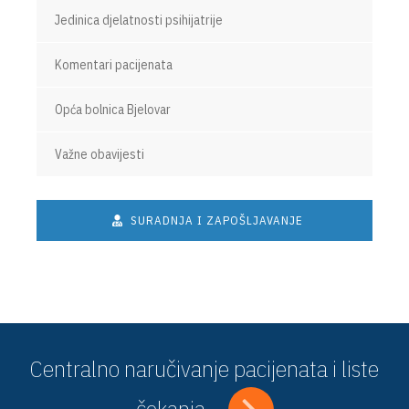
Jedinica djelatnosti psihijatrije
Komentari pacijenata
Opća bolnica Bjelovar
Važne obavijesti
SURADNJA I ZAPOŠLJAVANJE
Centralno naručivanje pacijenata i liste
čekanja