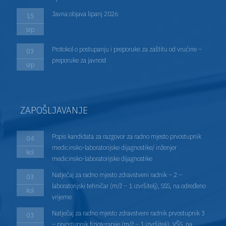
Javna objava lipanj 2026
15
srp
Protokol o postupanju i preporuke za zaštitu od vrućine –
03
preporuke za javnost
srp
ZAPOŠLJAVANJE
Popis kandidata za razgovor za radno mjesto prvostupnik
04
medicinsko-laboratorijske dijagnostike/ inženjer
kol
medicinsko-laboratorijske dijagnostike
Natječaj za radno mjesto zdravstveni radnik – 2 –
03
laboratorijski tehničar (m/ž – 1 izvršitelj), SSS, na određeno
kol
vrijeme
Natječaj za radno mjesto zdravstveni radnik prvostupnik 3
03
– prvostupnik fizioterapije (m/ž – 1 izvršitelj), VŠS, na