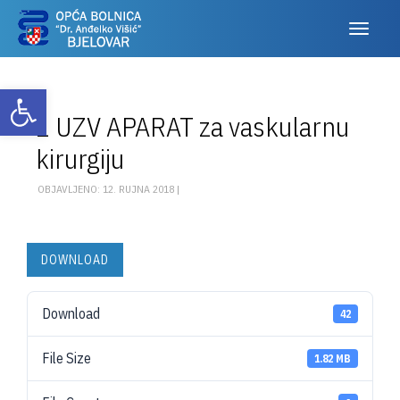
Otvori alatnu traku
1 UZV APARAT za vaskularnu
kirurgiju
OBJAVLJENO: 12. RUJNA 2018 |
DOWNLOAD
Download
42
File Size
1.82 MB