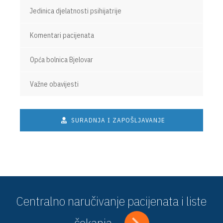
Jedinica djelatnosti psihijatrije
Komentari pacijenata
Opća bolnica Bjelovar
Važne obavijesti
SURADNJA I ZAPOŠLJAVANJE
Centralno naručivanje pacijenata i liste
čekanja