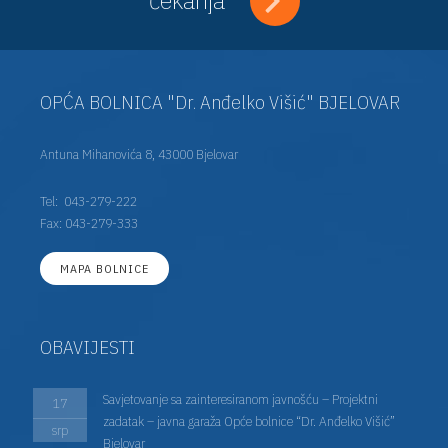
OPĆA BOLNICA "Dr. Anđelko Višić" BJELOVAR
Antuna Mihanovića 8, 43000 Bjelovar
Tel:
043-279-222
Fax: 043-279-333
MAPA BOLNICE
OBAVIJESTI
Savjetovanje sa zainteresiranom javnošću – Projektni
17
zadatak – javna garaža Opće bolnice “Dr. Anđelko Višić”
srp
Bjelovar