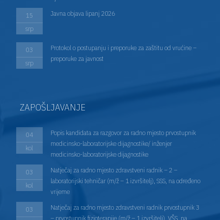
Javna objava lipanj 2026
15
srp
Protokol o postupanju i preporuke za zaštitu od vrućine –
03
preporuke za javnost
srp
ZAPOŠLJAVANJE
Popis kandidata za razgovor za radno mjesto prvostupnik
04
medicinsko-laboratorijske dijagnostike/ inženjer
kol
medicinsko-laboratorijske dijagnostike
Natječaj za radno mjesto zdravstveni radnik – 2 –
03
laboratorijski tehničar (m/ž – 1 izvršitelj), SSS, na određeno
kol
vrijeme
Natječaj za radno mjesto zdravstveni radnik prvostupnik 3
03
– prvostupnik fizioterapije (m/ž – 1 izvršitelj), VŠS, na