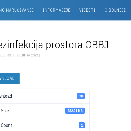
NO NARUČIVANJE
INFORMACIJE
VIJESTI
O BOLNICI
zinfekcija prostora OBBJ
LJENO: 2. SVIBNJA 2022 |
WNLOAD
wnload
20
e Size
862.11 KB
e Count
1