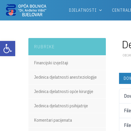
DJELATNOSTI
CENTRAL
De
Otvori alatnu traku
RUBRIKE
OBJAV
Financijski izvještaji
Jedinica djelatnosti anesteziologije
DO
Jedinica djelatnosti opće kirurgije
Do
Jedinica djelatnosti psihijatrije
Fil
Komentari pacijenata
Fil