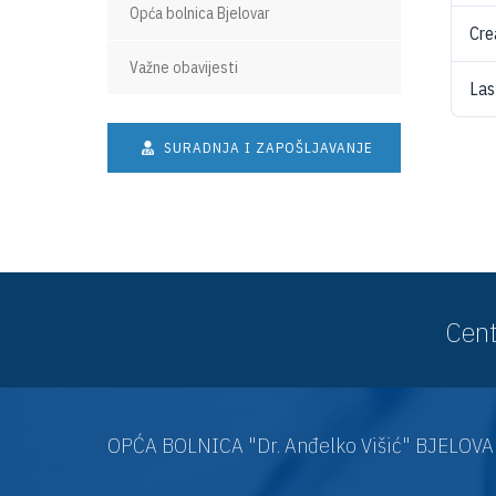
Opća bolnica Bjelovar
Cre
Važne obavijesti
Las
SURADNJA I ZAPOŠLJAVANJE
Cent
OPĆA BOLNICA "Dr. Anđelko Višić" BJELOV