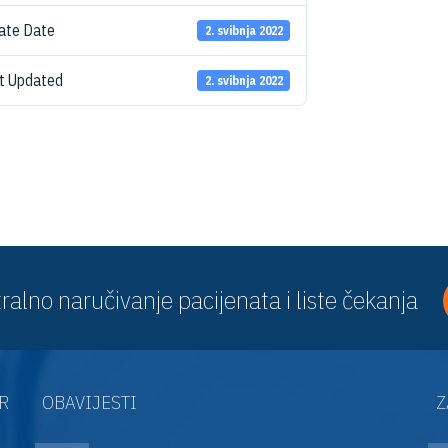
ate Date
2. svibnja 2022
t Updated
2. svibnja 2022
ralno naručivanje pacijenata i liste čekanja
AR
OBAVIJESTI
Z