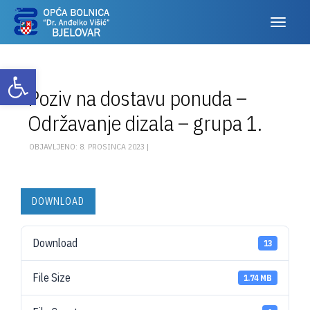
Otvori alatnu traku
Poziv na dostavu ponuda –
Održavanje dizala – grupa 1.
OBJAVLJENO: 8. PROSINCA 2023 |
DOWNLOAD
Download
13
File Size
1.74 MB