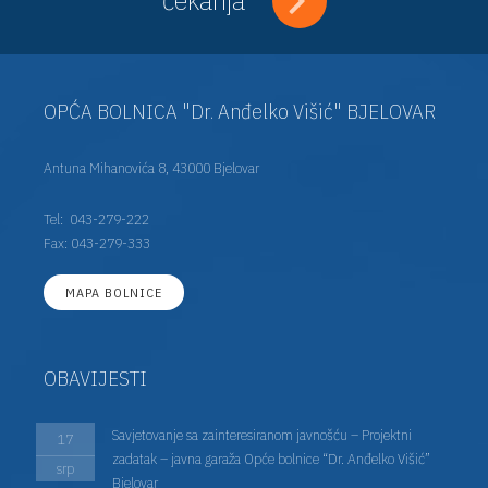
OPĆA BOLNICA "Dr. Anđelko Višić" BJELOVAR
Antuna Mihanovića 8, 43000 Bjelovar
Tel:
043-279-222
Fax: 043-279-333
MAPA BOLNICE
OBAVIJESTI
Savjetovanje sa zainteresiranom javnošću – Projektni
17
zadatak – javna garaža Opće bolnice “Dr. Anđelko Višić”
srp
Bjelovar