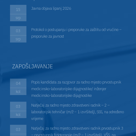
Javna objava lipanj 2026
15
srp
Protokol o postupanju i preporuke za zaštitu od vrućine –
03
preporuke za javnost
srp
ZAPOŠLJAVANJE
Popis kandidata za razgovor za radno mjesto prvostupnik
04
medicinsko-laboratorijske dijagnostike/ inženjer
kol
medicinsko-laboratorijske dijagnostike
Natječaj za radno mjesto zdravstveni radnik – 2 –
03
laboratorijski tehničar (m/ž – 1 izvršitelj), SSS, na određeno
kol
vrijeme
Natječaj za radno mjesto zdravstveni radnik prvostupnik 3
03
– prvostupnik fizioterapije (m/ž – 1 izvršitelj), VŠS, na