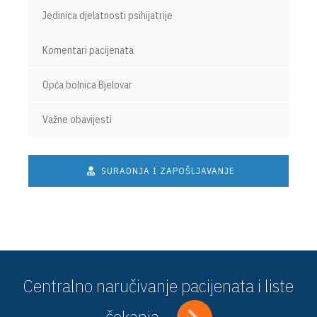
Jedinica djelatnosti psihijatrije
Komentari pacijenata
Opća bolnica Bjelovar
Važne obavijesti
SURADNJA I ZAPOŠLJAVANJE
Centralno naručivanje pacijenata i liste
čekanja