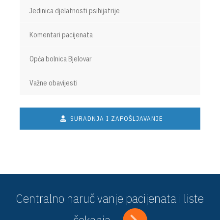
Jedinica djelatnosti psihijatrije
Komentari pacijenata
Opća bolnica Bjelovar
Važne obavijesti
SURADNJA I ZAPOŠLJAVANJE
Centralno naručivanje pacijenata i liste
čekanja