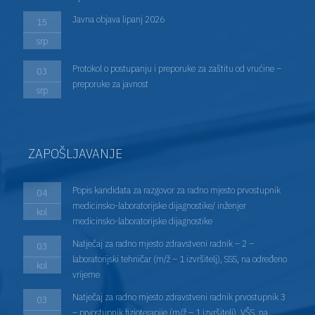
Javna objava lipanj 2026
15
srp
Protokol o postupanju i preporuke za zaštitu od vrućine –
03
preporuke za javnost
srp
ZAPOŠLJAVANJE
Popis kandidata za razgovor za radno mjesto prvostupnik
04
medicinsko-laboratorijske dijagnostike/ inženjer
kol
medicinsko-laboratorijske dijagnostike
Natječaj za radno mjesto zdravstveni radnik – 2 –
03
laboratorijski tehničar (m/ž – 1 izvršitelj), SSS, na određeno
kol
vrijeme
Natječaj za radno mjesto zdravstveni radnik prvostupnik 3
03
– prvostupnik fizioterapije (m/ž – 1 izvršitelj), VŠS, na