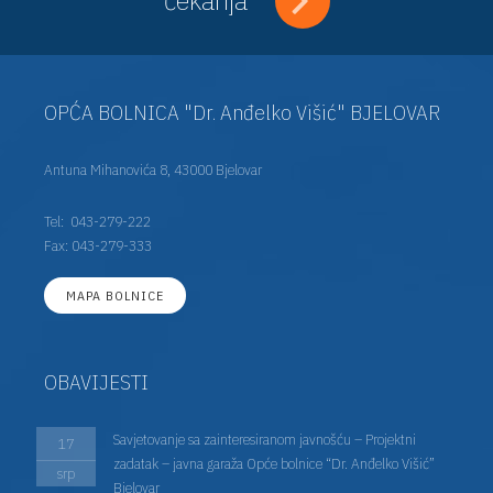
OPĆA BOLNICA "Dr. Anđelko Višić" BJELOVAR
Antuna Mihanovića 8, 43000 Bjelovar
Tel:
043-279-222
Fax: 043-279-333
MAPA BOLNICE
OBAVIJESTI
Savjetovanje sa zainteresiranom javnošću – Projektni
17
zadatak – javna garaža Opće bolnice “Dr. Anđelko Višić”
srp
Bjelovar