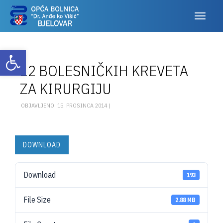
Otvori alatnu traku
12 BOLESNIČKIH KREVETA
ZA KIRURGIJU
OBJAVLJENO: 15. PROSINCA 2014 |
DOWNLOAD
Download
193
File Size
2.88 MB