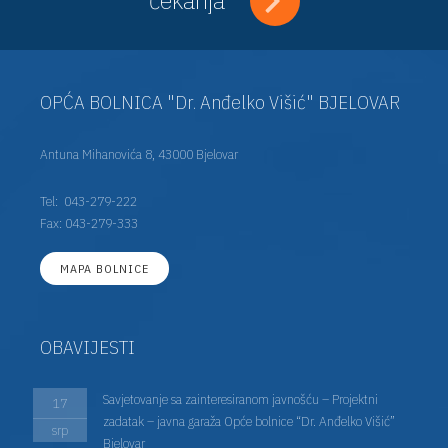
OPĆA BOLNICA "Dr. Anđelko Višić" BJELOVAR
Antuna Mihanovića 8, 43000 Bjelovar
Tel:
043-279-222
Fax: 043-279-333
MAPA BOLNICE
OBAVIJESTI
Savjetovanje sa zainteresiranom javnošću – Projektni
17
zadatak – javna garaža Opće bolnice “Dr. Anđelko Višić”
srp
Bjelovar