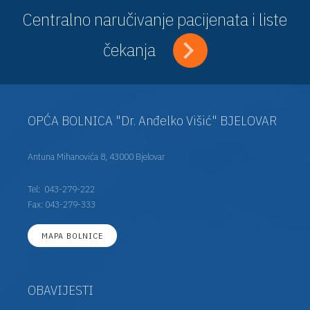
Centralno naručivanje pacijenata i liste
čekanja
OPĆA BOLNICA "Dr. Anđelko Višić" BJELOVAR
Antuna Mihanovića 8, 43000 Bjelovar
Tel:
043-279-222
Fax: 043-279-333
MAPA BOLNICE
OBAVIJESTI