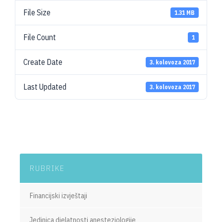
File Size
1.31 MB
File Count
1
Create Date
3. kolovoza 2017
Last Updated
3. kolovoza 2017
RUBRIKE
Financijski izvještaji
Jedinica djelatnosti anesteziologije