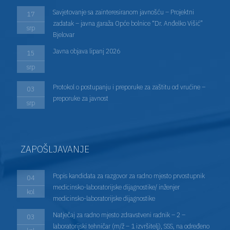
Savjetovanje sa zainteresiranom javnošću – Projektni
17
zadatak – javna garaža Opće bolnice “Dr. Anđelko Višić”
srp
Bjelovar
Javna objava lipanj 2026
15
srp
Protokol o postupanju i preporuke za zaštitu od vrućine –
03
preporuke za javnost
srp
ZAPOŠLJAVANJE
Popis kandidata za razgovor za radno mjesto prvostupnik
04
medicinsko-laboratorijske dijagnostike/ inženjer
kol
medicinsko-laboratorijske dijagnostike
Natječaj za radno mjesto zdravstveni radnik – 2 –
03
laboratorijski tehničar (m/ž – 1 izvršitelj), SSS, na određeno