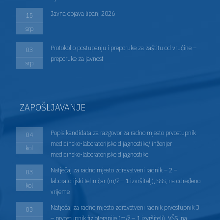
Javna objava lipanj 2026
15
srp
Protokol o postupanju i preporuke za zaštitu od vrućine –
03
preporuke za javnost
srp
ZAPOŠLJAVANJE
Popis kandidata za razgovor za radno mjesto prvostupnik
04
medicinsko-laboratorijske dijagnostike/ inženjer
kol
medicinsko-laboratorijske dijagnostike
Natječaj za radno mjesto zdravstveni radnik – 2 –
03
laboratorijski tehničar (m/ž – 1 izvršitelj), SSS, na određeno
kol
vrijeme
Natječaj za radno mjesto zdravstveni radnik prvostupnik 3
03
– prvostupnik fizioterapije (m/ž – 1 izvršitelj), VŠS, na