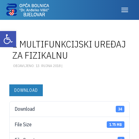
Otvori alatnu traku
1 MULTIFUNKCIJSKI UREĐAJ
ZA FIZIKALNU
OBJAVLJENO: 13. RUJNA 2018 |
DOWNLOAD
Download
34
File Size
1.75 MB