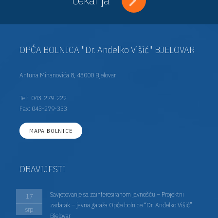
OPĆA BOLNICA "Dr. Anđelko Višić" BJELOVAR
Antuna Mihanovića 8, 43000 Bjelovar
Tel:
043-279-222
Fax: 043-279-333
MAPA BOLNICE
OBAVIJESTI
Savjetovanje sa zainteresiranom javnošću – Projektni
17
zadatak – javna garaža Opće bolnice “Dr. Anđelko Višić”
srp
Bjelovar