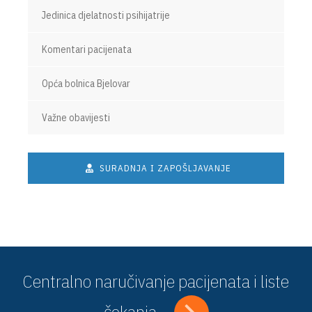
Jedinica djelatnosti psihijatrije
Komentari pacijenata
Opća bolnica Bjelovar
Važne obavijesti
SURADNJA I ZAPOŠLJAVANJE
Centralno naručivanje pacijenata i liste
čekanja