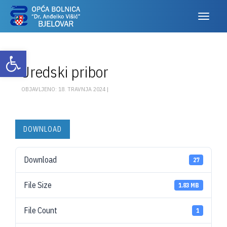
Otvori alatnu traku
Uredski pribor
OBJAVLJENO: 18. TRAVNJA 2024 |
DOWNLOAD
Download
27
File Size
1.83 MB
File Count
1