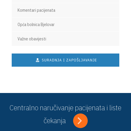
Komentari pacijenata
Opća bolnica Bjelovar
Važne obavijesti
SURADNJA I ZAPOŠLJAVANJE
Centralno naručivanje pacijenata i liste
čekanja