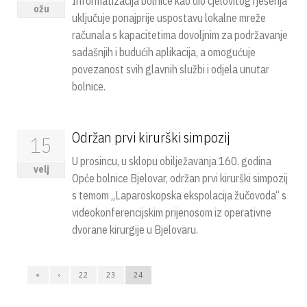
Informatizacija bolnice kao dio cjelovitog rješenja
ožu
uključuje ponajprije uspostavu lokalne mreže
računala s kapacitetima dovoljnim za podržavanje
sadašnjih i budućih aplikacija, a omogućuje
povezanost svih glavnih službi i odjela unutar
bolnice.
Održan prvi kirurški simpozij
15
U prosincu, u sklopu obilježavanja 160. godina
velj
Opće bolnice Bjelovar, održan prvi kirurški simpozij
s temom „Laparoskopska ekspolacija žučovoda“ s
videokonferencijskim prijenosom iz operativne
dvorane kirurgije u Bjelovaru.
«
‹
22
23
24