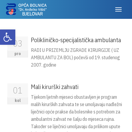
Otvori alatnu traku
Polikliničko-specijalistička ambulanta
03
RADI U PRIZEMLJU ZGRADE KIRURGIJE ( UZ
pro
AMBULANTU ZA BOL) počevši od 19. studenog
2007. godine
Mali kirurški zahvati
01
Tijekom ljetnih mjeseci obustavljen je program
kol
malih kirurških zahvata te se umoljavaju nadležni
liječnici opće prakse da bolesnike s potrebom za
ambulantni zahvat ne šalju do mjeseca rujna.
Također se liječnici umoljavaju da prilikom upute