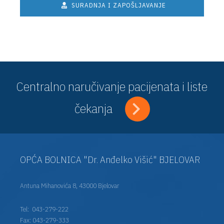
SURADNJA I ZAPOŠLJAVANJE
Centralno naručivanje pacijenata i liste
čekanja
OPĆA BOLNICA "Dr. Anđelko Višić" BJELOVAR
Antuna Mihanovića 8, 43000 Bjelovar
Tel:
043-279-222
Fax: 043-279-333