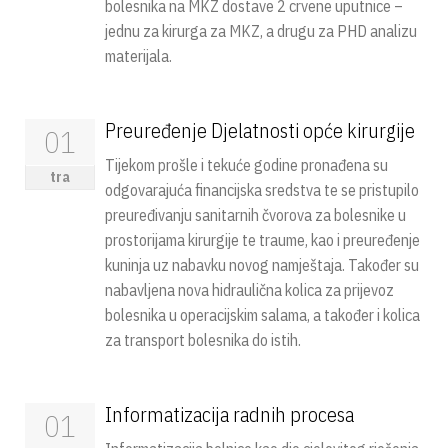
bolesnika na MKZ dostave 2 crvene uputnice –
jednu za kirurga za MKZ, a drugu za PHD analizu
materijala.
Preuređenje Djelatnosti opće kirurgije
01
Tijekom prošle i tekuće godine pronađena su
tra
odgovarajuća financijska sredstva te se pristupilo
preuređivanju sanitarnih čvorova za bolesnike u
prostorijama kirurgije te traume, kao i preuređenje
kuninja uz nabavku novog namještaja. Također su
nabavljena nova hidraulična kolica za prijevoz
bolesnika u operacijskim salama, a također i kolica
za transport bolesnika do istih.
Informatizacija radnih procesa
01