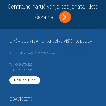
Centralno naručivanje pacijenata i liste
čekanja
OPĆA BOLNICA "Dr. Anđelko Višić" BJELOVAR
Antuna Mihanovića 8, 43000 Bjelovar
Tel:
043-279-222
Fax: 043-279-333
MAPA BOLNICE
OBAVIJESTI