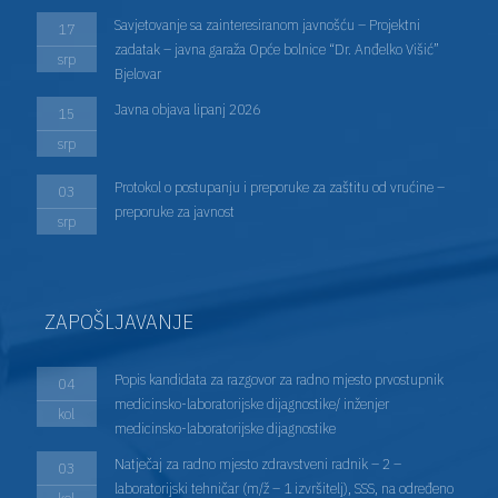
Savjetovanje sa zainteresiranom javnošću – Projektni
17
zadatak – javna garaža Opće bolnice “Dr. Anđelko Višić”
srp
Bjelovar
Javna objava lipanj 2026
15
srp
Protokol o postupanju i preporuke za zaštitu od vrućine –
03
preporuke za javnost
srp
ZAPOŠLJAVANJE
Popis kandidata za razgovor za radno mjesto prvostupnik
04
medicinsko-laboratorijske dijagnostike/ inženjer
kol
medicinsko-laboratorijske dijagnostike
Natječaj za radno mjesto zdravstveni radnik – 2 –
03
laboratorijski tehničar (m/ž – 1 izvršitelj), SSS, na određeno