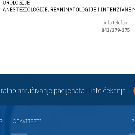
UROLOGIJE
ANESTEZIOLOGIJE, REANIMATOLOGIJE I INTENZIVNE 
info telefon
043/279-275
ralno naručivanje pacijenata i liste čekanja
AR
OBAVIJESTI
Z