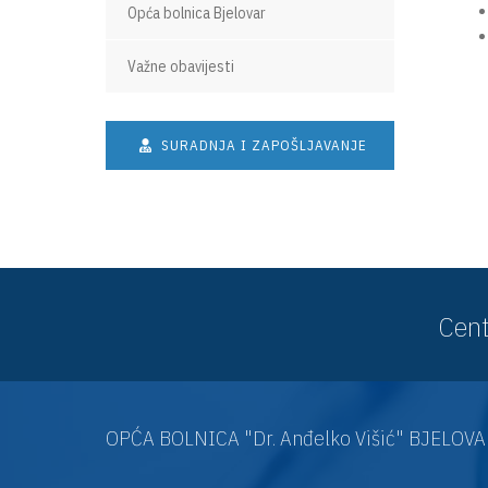
Opća bolnica Bjelovar
Važne obavijesti
SURADNJA I ZAPOŠLJAVANJE
Cent
OPĆA BOLNICA "Dr. Anđelko Višić" BJELOV