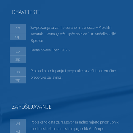
OBAVIJESTI
Savjetovanje sa zainteresiranom javnošću – Projektni
17
zadatak – javna garaža Opće bolnice “Dr. Anđelko Višić”
srp
Bjelovar
Javna objava lipanj 2026
15
srp
Protokol o postupanju i preporuke za zaštitu od vrućine –
03
preporuke za javnost
srp
ZAPOŠLJAVANJE
Popis kandidata za razgovor za radno mjesto prvostupnik
04
medicinsko-laboratorijske dijagnostike/ inženjer
kol