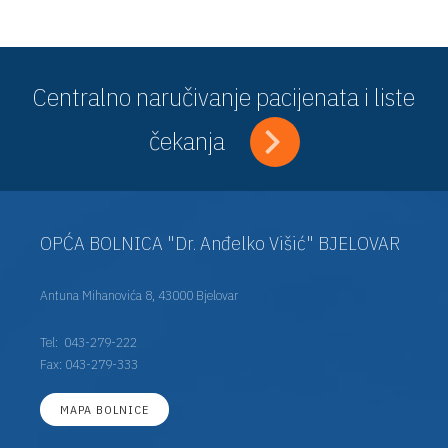
Centralno naručivanje pacijenata i liste
čekanja
OPĆA BOLNICA "Dr. Anđelko Višić" BJELOVAR
Antuna Mihanovića 8, 43000 Bjelovar
Tel:
043-279-222
Fax: 043-279-333
MAPA BOLNICE