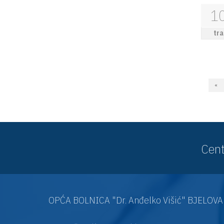
1
tra
«
Cent
OPĆA BOLNICA "Dr. Anđelko Višić" BJELOV