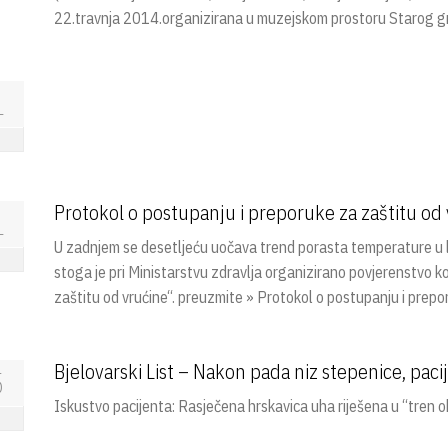
22.travnja 2014.organizirana u muzejskom prostoru Starog g
1
Protokol o postupanju i preporuke za zaštitu od
1
U zadnjem se desetljeću uočava trend porasta temperature u lj
stoga je pri Ministarstvu zdravlja organizirano povjerenstvo ko
zaštitu od vrućine“. preuzmite » Protokol o postupanju i prep
Bjelovarski List – Nakon pada niz stepenice, paci
5
Iskustvo pacijenta: Rasječena hrskavica uha riješena u “tren o