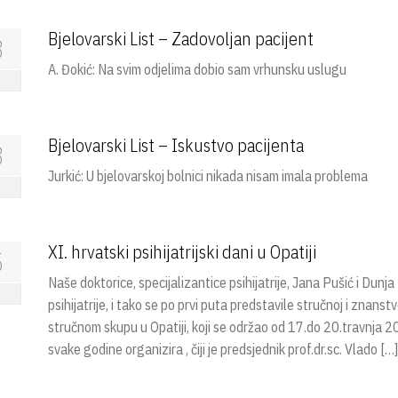
Bjelovarski List – Zadovoljan pacijent
3
A. Đokić: Na svim odjelima dobio sam vrhunsku uslugu
Bjelovarski List – Iskustvo pacijenta
3
Jurkić: U bjelovarskoj bolnici nikada nisam imala problema
XI. hrvatski psihijatrijski dani u Opatiji
5
Naše doktorice, specijalizantice psihijatrije, Jana Pušić i Dunj
psihijatrije, i tako se po prvi puta predstavile stručnoj i znans
stručnom skupu u Opatiji, koji se održao od 17.do 20.travnja 2
svake godine organizira , čiji je predsjednik prof.dr.sc. Vlado […]