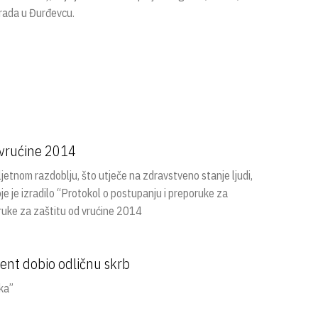
rada u Đurđevcu.
 vrućine 2014
etnom razdoblju, što utječe na zdravstveno stanje ljudi,
je je izradilo “Protokol o postupanju i preporuke za
oruke za zaštitu od vrućine 2014
jent dobio odličnu skrb
ka”