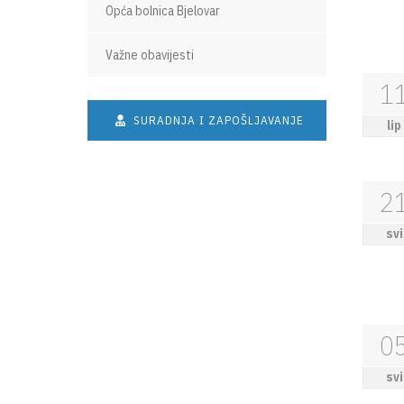
Opća bolnica Bjelovar
Važne obavijesti
1
SURADNJA I ZAPOŠLJAVANJE
lip
2
svi
0
svi