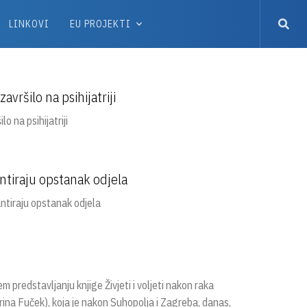
LINKOVI
EU PROJEKTI
vršilo na psihijatriji
 na psihijatriji
rantiraju opstanak odjela
antiraju opstanak odjela
m predstavljanju knjige Živjeti i voljeti nakon raka
arina Fuček), koja je nakon Suhopolja i Zagreba, danas,