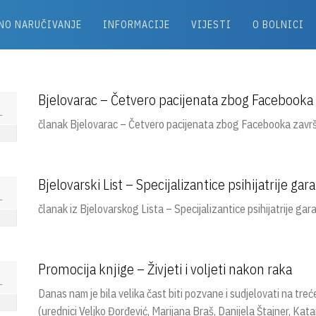
NO NARUČIVANJE
INFORMACIJE
VIJESTI
O BOLNICI
Bjelovarac – Četvero pacijenata zbog Facebooka za
1
članak Bjelovarac – Četvero pacijenata zbog Facebooka završilo
Bjelovarski List – Specijalizantice psihijatrije ga
1
članak iz Bjelovarskog Lista – Specijalizantice psihijatrije gar
Promocija knjige – Živjeti i voljeti nakon raka
1
Danas nam je bila velika čast biti pozvane i sudjelovati na treće
(urednici Veljko Đorđević, Marijana Braš, Danijela Štajner, Kat