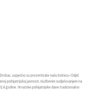
a Drobac, uspješno su prezentirale našu bolnicu i Odjel
tvenoj psihijatrijskoj javnosti, službenim sudjelovanjem na
014.godine. Hrvatske psihijatrijske dane tradicionalno