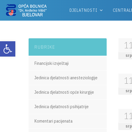
DJELATNOSTI
CENTRAL
Otvori alatnu traku
1
RUBRIKE
srp
Financijski izvještaji
1
Jedinica djelatnosti anesteziologije
srp
Jedinica djelatnosti opće kirurgije
Jedinica djelatnosti psihijatrije
1
Komentari pacijenata
srp