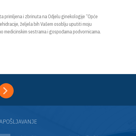
a primljena i zbrinuta na Odjelu ginekologije “Opće
hidracije, željela bih Vašem osoblju uputiti moju
sebno medicinskim sestrama i gospođama podvornicama.
APOŠLJAVANJE