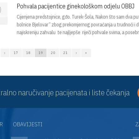
Pohvala pacijentice ginekološkom odjelu OBBJ
0
Cijenjena predstojnice, gđo. Turek-Šola, Nakon što sam dva put
bolnice Bjelovar” zbog prekomjernog povraćanja u trudnoći i de
najiskreniju zahvalu te najljepše riječi pohvale svima, a po
‹
17
18
19
20
21
›
»
ralno naručivanje pacijenata i liste čekanja
AR
OBAVIJESTI
Z