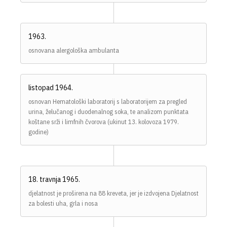
1963.
osnovana alergološka ambulanta
listopad 1964.
osnovan Hematološki laboratorij s laboratorijem za pregled
urina, želučanog i duodenalnog soka, te analizom punktata
koštane srži i limfnih čvorova (ukinut 13. kolovoza 1979.
godine)
18. travnja 1965.
djelatnost je proširena na 88 kreveta, jer je izdvojena Djelatnost
za bolesti uha, grla i nosa