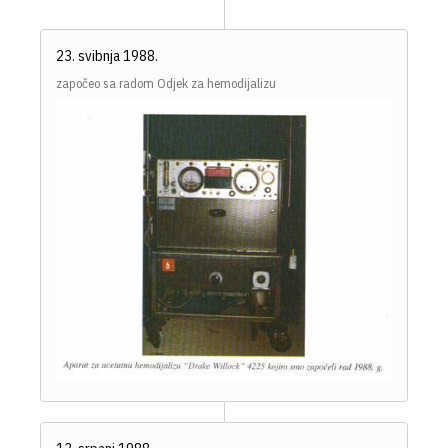
23. svibnja 1988.
započeo sa radom Odjek za hemodijalizu