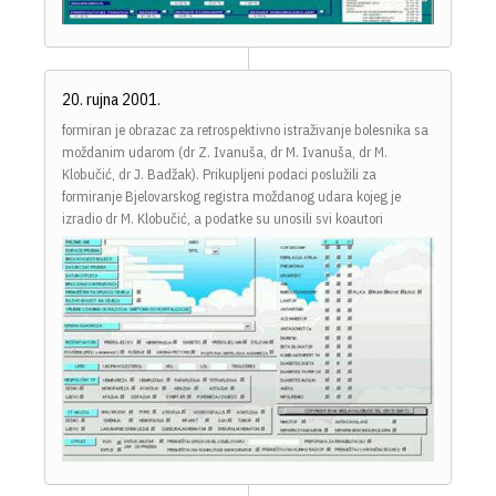
20. rujna 2001.
formiran je obrazac za retrospektivno istraživanje bolesnika sa
moždanim udarom (dr Z. Ivanuša, dr M. Ivanuša, dr M.
Klobučić, dr J. Badžak). Prikupljeni podaci poslužili za
formiranje Bjelovarskog registra moždanog udara kojeg je
izradio dr M. Klobučić, a podatke su unosili svi koautori