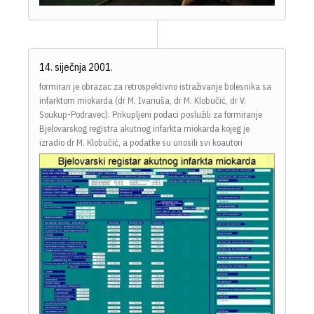
14. siječnja 2001.
formiran je obrazac za retrospektivno istraživanje bolesnika sa
infarktom miokarda (dr M. Ivanuša, dr M. Klobučić, dr V.
Soukup-Podravec). Prikupljeni podaci poslužili za formiranje
Bjelovarskog registra akutnog infarkta miokarda kojeg je
izradio dr M. Klobučić, a podatke su unosili svi koautori