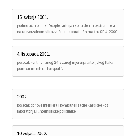
15. svibnja 2001.
godine učinjen prvi Doppler arteija i vena donjih ekstremiteta
na univerzalnom ultrazvučnom aparatu Shimadzu SDU-2000
4. listopada 2001.
početak kontinuiranog 24-satnog mjerenja arterijskog tlaka
pomoću monitora Tonoport V
2002.
početak obnove interijera i kompjuterizacije Kardiološkog
laboratorija i Internističke poliklinike
10 veljača 2002.