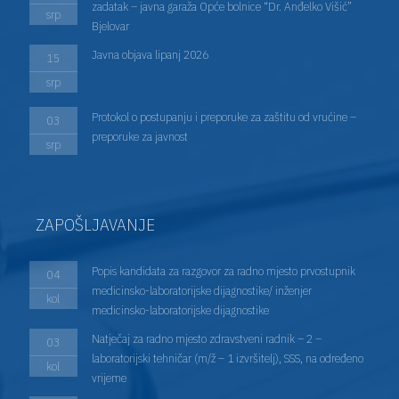
zadatak – javna garaža Opće bolnice “Dr. Anđelko Višić”
srp
Bjelovar
Javna objava lipanj 2026
15
srp
Protokol o postupanju i preporuke za zaštitu od vrućine –
03
preporuke za javnost
srp
ZAPOŠLJAVANJE
Popis kandidata za razgovor za radno mjesto prvostupnik
04
medicinsko-laboratorijske dijagnostike/ inženjer
kol
medicinsko-laboratorijske dijagnostike
Natječaj za radno mjesto zdravstveni radnik – 2 –
03
laboratorijski tehničar (m/ž – 1 izvršitelj), SSS, na određeno
kol
vrijeme