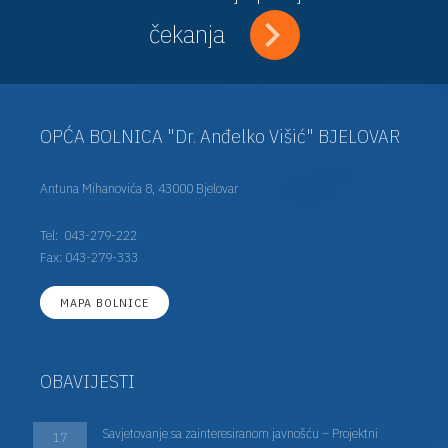
čekanja
OPĆA BOLNICA "Dr. Anđelko Višić" BJELOVAR
Antuna Mihanovića 8, 43000 Bjelovar
Tel:
043-279-222
Fax: 043-279-333
MAPA BOLNICE
OBAVIJESTI
Savjetovanje sa zainteresiranom javnošću – Projektni
17