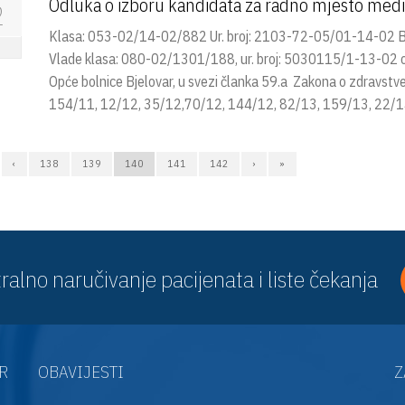
Odluka o izboru kandidata za radno mjesto medic
2
Klasa: 053-02/14-02/882 Ur. broj: 2103-72-05/01-14-02 Bje
Vlade klasa: 080-02/1301/188, ur. broj: 5030115/1-13-02 od 
Opće bolnice Bjelovar, u svezi članka 59.a Zakona o zdravst
154/11, 12/12, 35/12,70/12, 144/12, 82/13, 159/13, 22/14
‹
138
139
140
141
142
›
»
ralno naručivanje pacijenata i liste čekanja
AR
OBAVIJESTI
Z