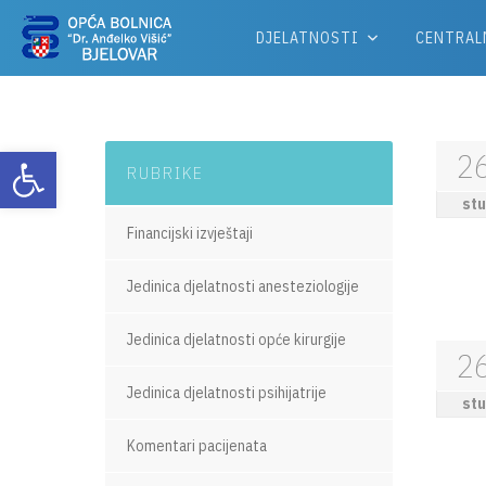
DJELATNOSTI
CENTRAL
Otvori alatnu traku
2
RUBRIKE
stu
Financijski izvještaji
Jedinica djelatnosti anesteziologije
Jedinica djelatnosti opće kirurgije
2
Jedinica djelatnosti psihijatrije
stu
Komentari pacijenata