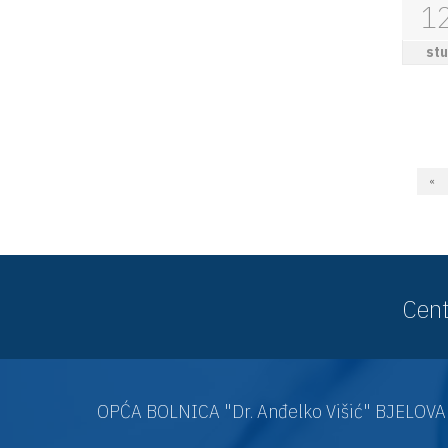
1
stu
«
Cent
OPĆA BOLNICA "Dr. Anđelko Višić" BJELOV