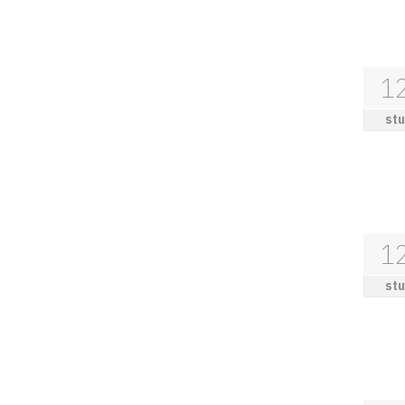
1
stu
1
stu