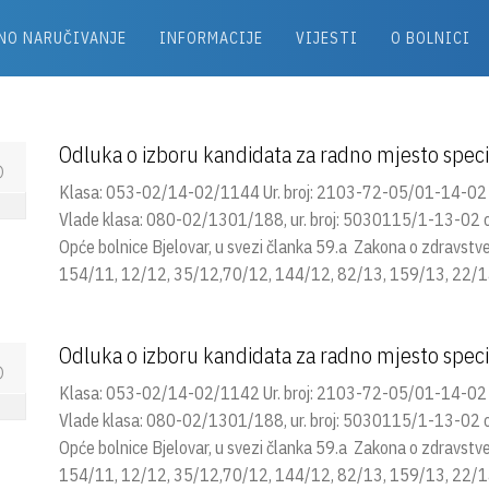
NO NARUČIVANJE
INFORMACIJE
VIJESTI
O BOLNICI
Odluka o izboru kandidata za radno mjesto specij
6
Klasa: 053-02/14-02/1144 Ur. broj: 2103-72-05/01-14-02 Bj
Vlade klasa: 080-02/1301/188, ur. broj: 5030115/1-13-02 od 
Opće bolnice Bjelovar, u svezi članka 59.a Zakona o zdravst
154/11, 12/12, 35/12,70/12, 144/12, 82/13, 159/13, 22/14
Odluka o izboru kandidata za radno mjesto specij
6
Klasa: 053-02/14-02/1142 Ur. broj: 2103-72-05/01-14-02 Bj
Vlade klasa: 080-02/1301/188, ur. broj: 5030115/1-13-02 od 
Opće bolnice Bjelovar, u svezi članka 59.a Zakona o zdravst
154/11, 12/12, 35/12,70/12, 144/12, 82/13, 159/13, 22/14