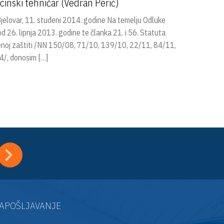
inski tehničar (Vedran Perić)
lovar, 11. studeni 2014. godine Na temelju Odluke
26. lipnja 2013. godine te članka 21. i 56. Statuta
venoj zaštiti /NN 150/08, 71/10, 139/10, 22/11, 84/11,
/, donosim […]
APOŠLJAVANJE