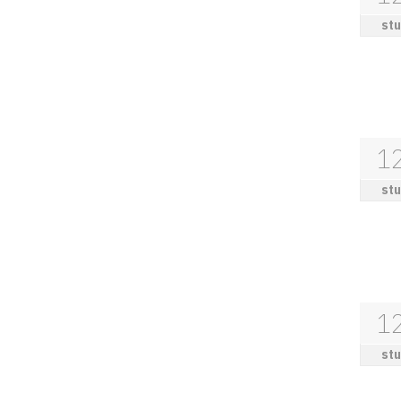
stu
1
stu
1
stu