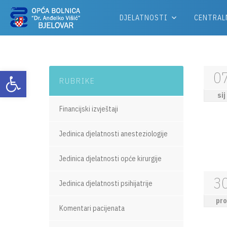
DJELATNOSTI
CENTRAL
Otvori alatnu traku
0
RUBRIKE
sij
Financijski izvještaji
Jedinica djelatnosti anesteziologije
Jedinica djelatnosti opće kirurgije
3
Jedinica djelatnosti psihijatrije
pro
Komentari pacijenata