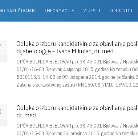
NO NARUČIVANJE
INFORMACIJE
VIJESTI
O BOLNICI
Odluka o izboru kandidatkinje za obavljanje poslov
7
dijabetologije – Ivana Mikulan, dr. med
OPĆA BOLNICA BJELOVAR p.p. 38, 43 001 Bjelovar / Hrvats
01/01-16-03 Bjelovar, 4.siječnja 2015. godine Na temelju Od
5030115/1-14-02 od 09. listopada 2014. godine te članka 21.
Zakona o zdravstvenoj zaštiti /NN 150/08, 7l/10, 139/10, 22
Odluka o izboru kandidatkinje za obavljanje poslov
0
dr. med
OPĆA BOLNICA BJELOVAR p.p. 38, 43 001 Bjelovar / Hrvats
01/01-15-03 Bjelovar, 23. prosinca 2015. godine Na temelju 