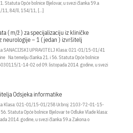
 Statuta Opće bolnice Bjelovar, u svezi članka 59.a
/11, 84/ll, 154/11, […]
 ( m/ž ) za specijalizaciju iz kliničke
iz neurologije – 1 ( jedan ) izvršitelj
tska SANACIJSKI UPRAVITELJ Klasa: 021-01/15-01/41
ine Na temelju članka 21. i 56. Statuta Opće bolnice
 5030115/1-14-02 od 09. listopada 2014. godine, u svezi
telja Odsjeka informatike
ka Klasa: 021-01/15-01/258 Ur.broj: 2103-72-01-15-
i 56. Statuta Opće bolnice Bjelovar te Odluke Vlade klasa:
da 2014. godine, u svezi članka 59.a Zakona o