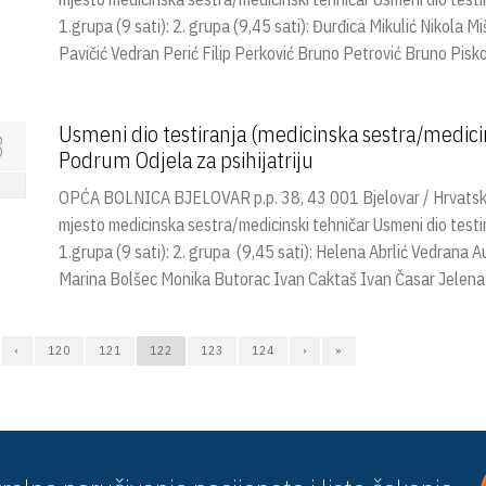
1.grupa (9 sati): 2. grupa (9,45 sati): Đurđica Mikulić Nikola
Pavičić Vedran Perić Filip Perković Bruno Petrović Bruno Pisko
Usmeni dio testiranja (medicinska sestra/medicin
3
Podrum Odjela za psihijatriju
OPĆA BOLNICA BJELOVAR p.p. 38, 43 001 Bjelovar / Hrvatska 
mjesto medicinska sestra/medicinski tehničar Usmeni dio testir
1.grupa (9 sati): 2. grupa (9,45 sati): Helena Abrlić Vedrana
Marina Bolšec Monika Butorac Ivan Caktaš Ivan Časar Jelena
‹
120
121
122
123
124
›
»