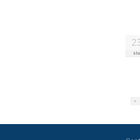
2
stu
«