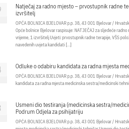
Natječaj za radno mjesto – prvostupnik radne ter
9
izvršitelj
OPĆA BOLNICA BJELOVAR p.p. 38, 43 001 Bjelovar / Hrvatska Na
Opće bolnice Bjelovar raspisuje: NATJEČAJ za sljedeće radno 
vrijeme, 1 izvršitelj Uvjeti: prvostupnik radne terapije, VŠS po
navedenih uvjeta kandidati […]
Odluke o odabiru kandidata za radna mjesta med
4
OPĆA BOLNICA BJELOVAR p.p. 38, 43 001 Bjelovar / Hrvatska
kandidata za radna mjesta medicinska sestra/medicinski tehni
Usmeni dio testiranja (medicinska sestra/medici
3
Podrum Odjela za psihijatriju
OPĆA BOLNICA BJELOVAR p.p. 38, 43 001 Bjelovar / Hrvatska 
mjesto medicinska sestra/medicinski tehničar Usmeni dio testi