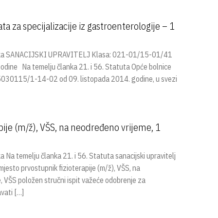
a za specijalizacije iz gastroenterologije – 1
tska SANACIJSKI UPRAVITELJ Klasa: 021-01/15-01/41
odine Na temelju članka 21. i 56. Statuta Opće bolnice
 5030115/1-14-02 od 09. listopada 2014. godine, u svezi
pije (m/ž), VŠS, na neodređeno vrijeme, 1
 temelju članka 21. i 56. Statuta sanacijski upravitelj
jesto prvostupnik fizioterapije (m/ž), VŠS, na
je, VŠS položen stručni ispit važeće odobrenje za
vati […]