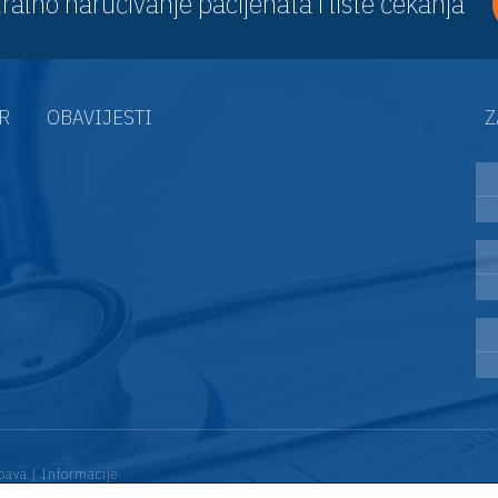
ralno naručivanje pacijenata i liste čekanja
AR
OBAVIJESTI
Z
bava
|
Informacije