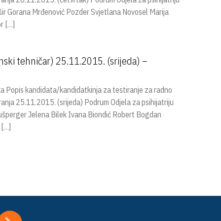
 Mišir Gorana Mrđenović Pozder Svjetlana Novosel Marija
r […]
ski tehničar) 25.11.2015. (srijeda) –
Popis kandidata/kandidatkinja za testiranje za radno
anja 25.11.2015. (srijeda) Podrum Odjela za psihijatriju
 Aušperger Jelena Bilek Ivana Biondić Robert Bogdan
 […]