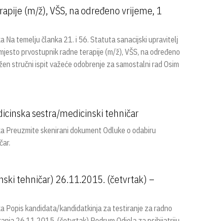
apije (m/ž), VŠS, na određeno vrijeme, 1
 temelju članka 21. i 56. Statuta sanacijski upravitelj
mjesto prvostupnik radne terapije (m/ž), VŠS, na određeno
ložen stručni ispit važeće odobrenje za samostalni rad Osim
icinska sestra/medicinski tehničar
 Preuzmite skenirani dokument Odluke o odabiru
čar.
nski tehničar) 26.11.2015. (četvrtak) –
Popis kandidata/kandidatkinja za testiranje za radno
ranja 26.11.2015. (četvrtak) Podrum Odjela za psihijatriju