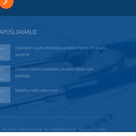
APOŠLJAVANJE
Obavijesti i upute o testiranju za radno mjesto viši stručni
09
savjetnik
tra
Odluka o odabiru kandidata za radno mjesto spec.
09
patologije
tra
Natječaj medicinske sestre
03
tra
© 2026 Opća bolnica “Dr. Anđelko Višić” Bjelovar / D&D:
Web Encore