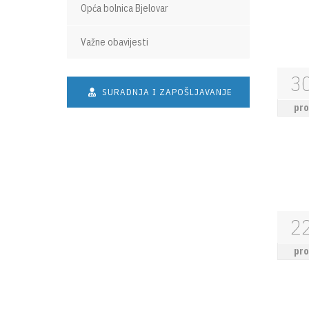
Opća bolnica Bjelovar
Važne obavijesti
3
SURADNJA I ZAPOŠLJAVANJE
pro
2
pro