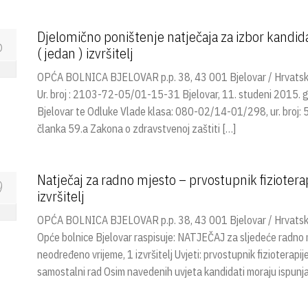
Djelomično poništenje natječaja za izbor kandidat
6
( jedan ) izvršitelj
OPĆA BOLNICA BJELOVAR p.p. 38, 43 001 Bjelovar / Hrva
Ur. broj : 2103-72-05/01-15-31 Bjelovar, 11. studeni 2015. g
Bjelovar te Odluke Vlade klasa: 080-02/14-01/298, ur. broj:
članka 59.a Zakona o zdravstvenoj zaštiti […]
Natječaj za radno mjesto – prvostupnik fiziotera
9
izvršitelj
OPĆA BOLNICA BJELOVAR p.p. 38, 43 001 Bjelovar / Hrvatska Na
Opće bolnice Bjelovar raspisuje: NATJEČAJ za sljedeće radno m
neodređeno vrijeme, 1 izvršitelj Uvjeti: prvostupnik fizioterapi
samostalni rad Osim navedenih uvjeta kandidati moraju ispunja