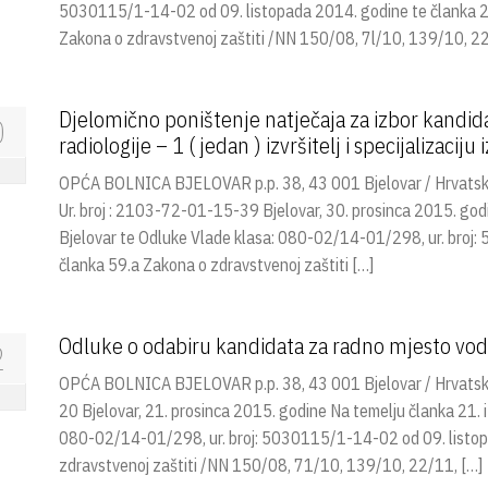
5030115/1-14-02 od 09. listopada 2014. godine te članka 21.
Zakona o zdravstvenoj zaštiti /NN 150/08, 7l/10, 139/10, 22
Djelomično poništenje natječaja za izbor kandidata
0
radiologije – 1 ( jedan ) izvršitelj i specijalizaciju 
OPĆA BOLNICA BJELOVAR p.p. 38, 43 001 Bjelovar / Hrva
Ur. broj : 2103-72-01-15-39 Bjelovar, 30. prosinca 2015. god
Bjelovar te Odluke Vlade klasa: 080-02/14-01/298, ur. broj:
članka 59.a Zakona o zdravstvenoj zaštiti […]
Odluke o odabiru kandidata za radno mjesto vodi
2
OPĆA BOLNICA BJELOVAR p.p. 38, 43 001 Bjelovar / Hrvats
20 Bjelovar, 21. prosinca 2015. godine Na temelju članka 21. 
080-02/14-01/298, ur. broj: 5030115/1-14-02 od 09. listopa
zdravstvenoj zaštiti /NN 150/08, 71/10, 139/10, 22/11, […]