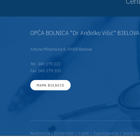
Cent
OPĆA BOLNICA "Dr. Anđelko Višić" BJELOV
Antuna Mihanovića 8, 43000 Bjelovar
Tel:
043-279-222
Fax: 043-279-333
MAPA BOLNICE
Naslovnica
|
Djelatnosti
|
Vijesti
|
Zapošljavanje
|
Javna na