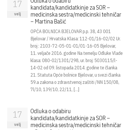
Odluka o odabiru
17
kandidata/kandidatkinje za SOR –
medicinska sestra/medicinski tehničar
velj
– Martina Bašić
OPĆA BOLNICA BJELOVAR p.p. 38, 43 001
Bjelovar / Hrvatska Klasa: 112-01/16-02/02 Ur.
broj : 2103-72-05-01-01/01-16-05 Bjelovar,
11. veljače 2016. godine Na temelju Odluke Vlade
klasa: 080-02/1301/298, ur. broj: 5030115/l-
14-02 od 09. listopada 2014. godine te članka
21. Statuta Opće bolnice Bjelovar, u svezi članka
59.a zakona o zdravstvenoj zaštiti /NN 150/08,
7l/10, 139/10, 22/11, […]
Odluka o odabiru
17
kandidata/kandidatkinje za SOR –
medicinska sestra/medicinski tehničar
velj