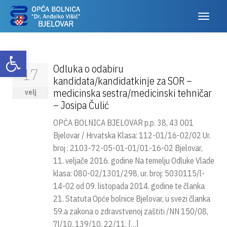
Otvori alatnu traku
Odluka o odabiru
17
kandidata/kandidatkinje za SOR –
medicinska sestra/medicinski tehničar
velj
– Josipa Čulić
OPĆA BOLNICA BJELOVAR p.p. 38, 43 001
Bjelovar / Hrvatska Klasa: 112-01/16-02/02 Ur.
broj : 2103-72-05-01-01/01-16-02 Bjelovar,
11. veljače 2016. godine Na temelju Odluke Vlade
klasa: 080-02/1301/298, ur. broj: 5030115/l-
14-02 od 09. listopada 2014. godine te članka
21. Statuta Opće bolnice Bjelovar, u svezi članka
59.a zakona o zdravstvenoj zaštiti /NN 150/08,
7l/10, 139/10, 22/11, […]