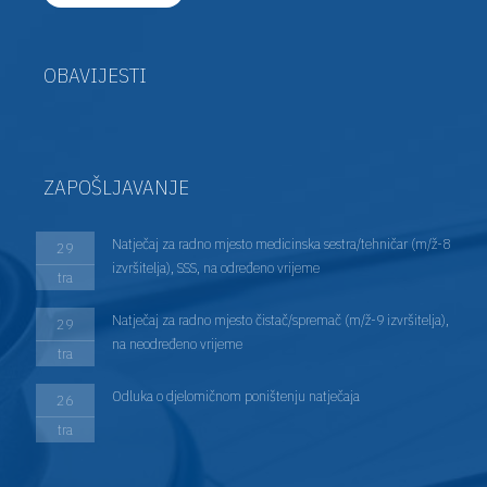
OBAVIJESTI
ZAPOŠLJAVANJE
Natječaj za radno mjesto medicinska sestra/tehničar (m/ž-8
29
izvršitelja), SSS, na određeno vrijeme
tra
Natječaj za radno mjesto čistač/spremač (m/ž-9 izvršitelja),
29
na neodređeno vrijeme
tra
Odluka o djelomičnom poništenju natječaja
26
tra