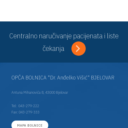
Centralno naručivanje pacijenata i liste
čekanja
OPĆA BOLNICA "Dr. Anđelko Višić" BJELOVAR
Antuna Mihanovića 8, 43000 Bjelovar
Tel:
043-279-222
Fax: 043-279-333
MAPA BOLNICE