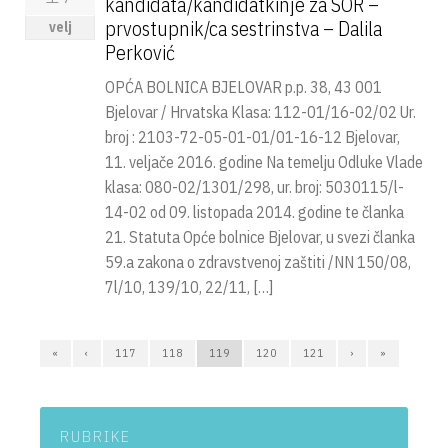
kandidata/kandidatkinje za SOR –
prvostupnik/ca sestrinstva – Dalila
velj
Perković
OPĆA BOLNICA BJELOVAR p.p. 38, 43 001
Bjelovar / Hrvatska Klasa: 112-01/16-02/02 Ur.
broj : 2103-72-05-01-01/01-16-12 Bjelovar,
11. veljače 2016. godine Na temelju Odluke Vlade
klasa: 080-02/1301/298, ur. broj: 5030115/l-
14-02 od 09. listopada 2014. godine te članka
21. Statuta Opće bolnice Bjelovar, u svezi članka
59.a zakona o zdravstvenoj zaštiti /NN 150/08,
7l/10, 139/10, 22/11, […]
«
‹
117
118
119
120
121
›
»
RUBRIKE