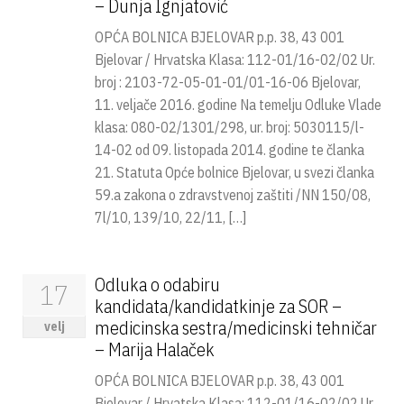
– Dunja Ignjatović
OPĆA BOLNICA BJELOVAR p.p. 38, 43 001
Bjelovar / Hrvatska Klasa: 112-01/16-02/02 Ur.
broj : 2103-72-05-01-01/01-16-06 Bjelovar,
11. veljače 2016. godine Na temelju Odluke Vlade
klasa: 080-02/1301/298, ur. broj: 5030115/l-
14-02 od 09. listopada 2014. godine te članka
21. Statuta Opće bolnice Bjelovar, u svezi članka
59.a zakona o zdravstvenoj zaštiti /NN 150/08,
7l/10, 139/10, 22/11, […]
Odluka o odabiru
17
kandidata/kandidatkinje za SOR –
medicinska sestra/medicinski tehničar
velj
– Marija Halaček
OPĆA BOLNICA BJELOVAR p.p. 38, 43 001
Bjelovar / Hrvatska Klasa: 112-01/16-02/02 Ur.