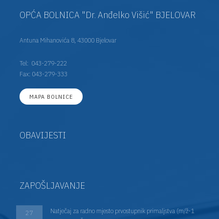
OPĆA BOLNICA "Dr. Anđelko Višić" BJELOVAR
Antuna Mihanovića 8, 43000 Bjelovar
Tel:
043-279-222
Fax: 043-279-333
MAPA BOLNICE
OBAVIJESTI
ZAPOŠLJAVANJE
Natječaj za radno mjesto prvostupnik primaljstva (m/ž-1
27