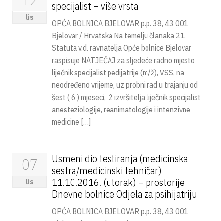
specijalist – više vrsta
lis
OPĆA BOLNICA BJELOVAR p.p. 38, 43 001
Bjelovar / Hrvatska Na temelju članaka 21.
Statuta v.d. ravnatelja Opće bolnice Bjelovar
raspisuje NATJEČAJ za sljedeće radno mjesto
liječnik specijalist pedijatrije (m/ž), VSS, na
neodređeno vrijeme, uz probni rad u trajanju od
šest ( 6 ) mjeseci, 2 izvršitelja liječnik specijalist
anesteziologije, reanimatologije i intenzivne
medicine […]
Usmeni dio testiranja (medicinska
07
sestra/medicinski tehničar)
11.10.2016. (utorak) – prostorije
lis
Dnevne bolnice Odjela za psihijatriju
OPĆA BOLNICA BJELOVAR p.p. 38, 43 001