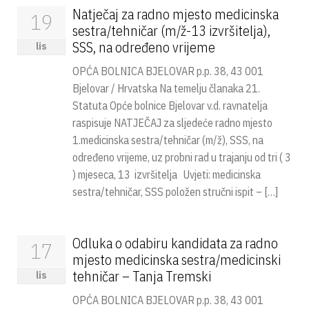
Natječaj za radno mjesto medicinska
19
sestra/tehničar (m/ž-13 izvršitelja),
SSS, na određeno vrijeme
lis
OPĆA BOLNICA BJELOVAR p.p. 38, 43 001
Bjelovar / Hrvatska Na temelju članaka 21.
Statuta Opće bolnice Bjelovar v.d. ravnatelja
raspisuje NATJEČAJ za sljedeće radno mjesto
1.medicinska sestra/tehničar (m/ž), SSS, na
određeno vrijeme, uz probni rad u trajanju od tri ( 3
) mjeseca, 13 izvršitelja Uvjeti: medicinska
sestra/tehničar, SSS položen stručni ispit – […]
Odluka o odabiru kandidata za radno
17
mjesto medicinska sestra/medicinski
tehničar – Tanja Tremski
lis
OPĆA BOLNICA BJELOVAR p.p. 38, 43 001