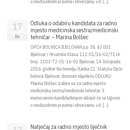
o međusobnim pravima i obvezama. v.d. […]
Odluka o odabiru kandidata za radno
17
mjesto medicinska sestra/medicinski
tehničar – Marina Bolšec
lis
OPĆA BOLNICA BJELOVAR p.p. 38, 43 001
Bjelovar / Hrvatska Klasa: 112-01/16-02/71 Ur.
broj : 2103-72-01-16-02 Bjelovar, 14. listopada
2016. godine Na temelju članka 21. Statuta Opće
bolnice Bjelovar, donosim slijedeću ODLUKU
Marina Bolšec izabire se za radno mjesto
medicinska sestra/medicinski tehničar. S
imenovanom kandidatkinjom sklopit će se Ugovor
o međusobnim pravima i obvezama. v.d. […]
Natječaj za radno mjesto liječnik
12