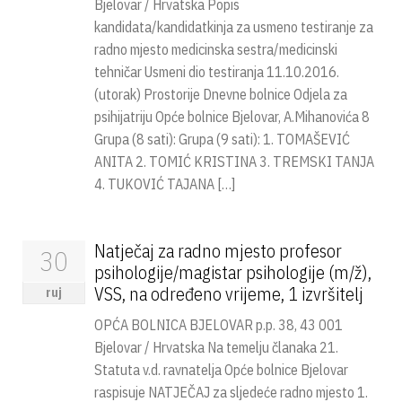
Bjelovar / Hrvatska Popis
kandidata/kandidatkinja za usmeno testiranje za
radno mjesto medicinska sestra/medicinski
tehničar Usmeni dio testiranja 11.10.2016.
(utorak) Prostorije Dnevne bolnice Odjela za
psihijatriju Opće bolnice Bjelovar, A.Mihanovića 8
Grupa (8 sati): Grupa (9 sati): 1. TOMAŠEVIĆ
ANITA 2. TOMIĆ KRISTINA 3. TREMSKI TANJA
4. TUKOVIĆ TAJANA […]
Natječaj za radno mjesto profesor
30
psihologije/magistar psihologije (m/ž),
VSS, na određeno vrijeme, 1 izvršitelj
ruj
OPĆA BOLNICA BJELOVAR p.p. 38, 43 001
Bjelovar / Hrvatska Na temelju članaka 21.
Statuta v.d. ravnatelja Opće bolnice Bjelovar
raspisuje NATJEČAJ za sljedeće radno mjesto 1.