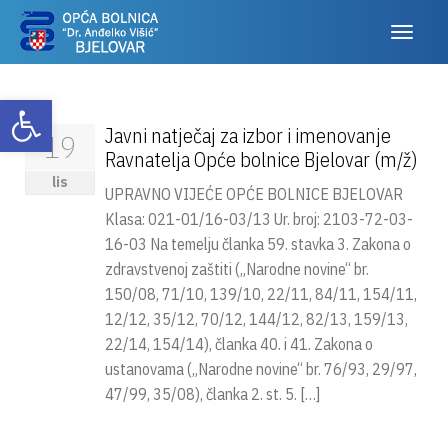
Otvori alatnu traku
Javni natječaj za izbor i imenovanje
19
Ravnatelja Opće bolnice Bjelovar (m/ž)
lis
UPRAVNO VIJEĆE OPĆE BOLNICE BJELOVAR
Klasa: 021-01/16-03/13 Ur. broj: 2103-72-03-
16-03 Na temelju članka 59. stavka 3. Zakona o
zdravstvenoj zaštiti („Narodne novine“ br.
150/08, 71/10, 139/10, 22/11, 84/11, 154/11,
12/12, 35/12, 70/12, 144/12, 82/13, 159/13,
22/14, 154/14), članka 40. i 41. Zakona o
ustanovama („Narodne novine“ br. 76/93, 29/97,
47/99, 35/08), članka 2. st. 5. […]