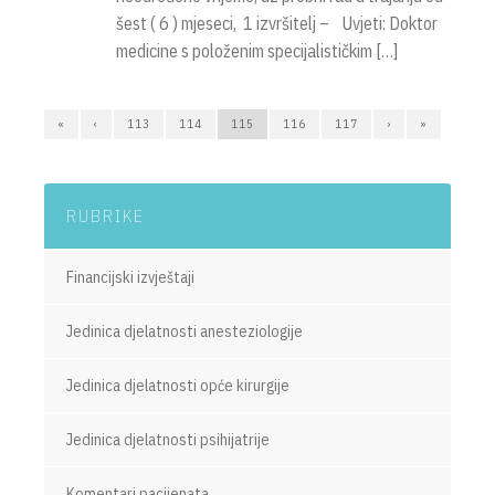
šest ( 6 ) mjeseci, 1 izvršitelj – Uvjeti: Doktor
medicine s položenim specijalističkim […]
«
‹
113
114
115
116
117
›
»
RUBRIKE
Financijski izvještaji
Jedinica djelatnosti anesteziologije
Jedinica djelatnosti opće kirurgije
Jedinica djelatnosti psihijatrije
Komentari pacijenata