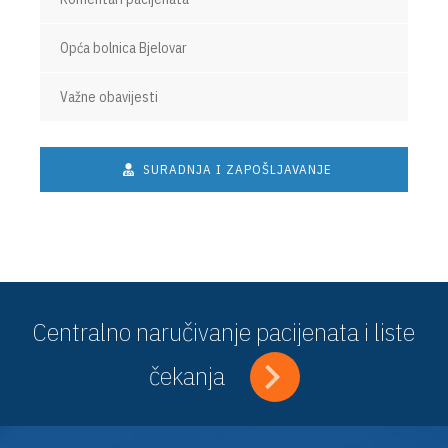
Opća bolnica Bjelovar
Važne obavijesti
SURADNJA I ZAPOŠLJAVANJE
Centralno naručivanje pacijenata i liste
čekanja