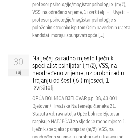
profesor psihologije/magistar psihologije (m/ž),
VSS, na određeno vrijeme, 1 izvršitelj – Uvjeti: –
profesor psihologije/magistar psihologije s
položenim stručnim ispitom Osim navedenih uvjeta
kandidati moraju ispunjavati opće […]
Natječaj za radno mjesto liječnik
30
specijalist psihijatar (m/ž), VSS, na
neodređeno vrijeme, uz probni rad u
ruj
trajanju od šest ( 6 ) mjeseci, 1
izvršitelj
OPĆA BOLNICA BJELOVAR p.p. 38, 43 001
Bjelovar / Hrvatska Na temelju članaka 21.
Statuta v.d. ravnatelja Opće bolnice Bjelovar
raspisuje NATJEČAJ za sljedeće radno mjesto 1.
liječnik specijalist psihijatar (m/ž), VSS, na
neodređeno vrijeme, uz probni rad u trajanju od