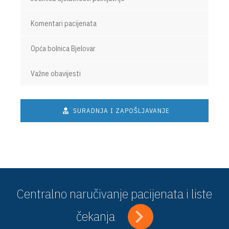
Komentari pacijenata
Opća bolnica Bjelovar
Važne obavijesti
SURADNJA I ZAPOŠLJAVANJE
Centralno naručivanje pacijenata i liste
čekanja