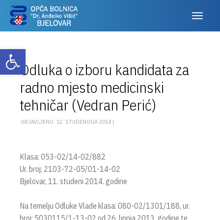
Otvori alatnu traku
Odluka o izboru kandidata za
radno mjesto medicinski
tehničar (Vedran Perić)
OBJAVLJENO: 12. STUDENOGA 2014 |
Klasa: 053-02/14-02/882
Ur. broj: 2103-72-05/01-14-02
Bjelovar, 11. studeni 2014. godine
Na temelju Odluke Vlade klasa: 080-02/1301/188, ur.
broj: 5030115/1-13-02 od 26. lipnja 2013. godine te