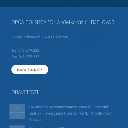
OPĆA BOLNICA "Dr. Anđelko Višić" BJELOVAR
Antuna Mihanovića 8, 43000 Bjelovar
Tel:
043-279-222
Fax: 043-279-333
MAPA BOLNICE
OBAVIJESTI
Savjetovanje sa zainteresiranom javnošću – Projektni
17
zadatak – javna garaža Opće bolnice “Dr. Anđelko Višić”
srp
Bjelovar