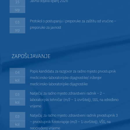
Javna objava lipanj 2026
15
srp
Protokol o postupanju i preporuke za zaštitu od vrućine –
03
preporuke za javnost
srp
ZAPOŠLJAVANJE
Popis kandidata za razgovor za radno mjesto prvostupnik
04
medicinsko-laboratorijske dijagnostike/ inženjer
kol
medicinsko-laboratorijske dijagnostike
Natječaj za radno mjesto zdravstveni radnik – 2 –
03
laboratorijski tehničar (m/ž – 1 izvršitelj), SSS, na određeno
kol
vrijeme
Natječaj za radno mjesto zdravstveni radnik prvostupnik 3
03
– prvostupnik fizioterapije (m/ž – 1 izvršitelj), VŠS, na
kol
neodređeno vrijeme