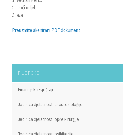
1. Vedran Perić,
2. Opći odjel,
3. a/a
Preuzmite skenirani PDF dokument
RUBRIKE
Financijski izvještaji
Jedinica djelatnosti anesteziologije
Jedinica djelatnosti opće kirurgije
Jedinica djelatnosti psihijatrije