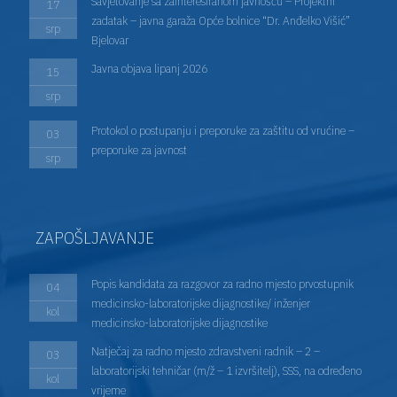
Savjetovanje sa zainteresiranom javnošću – Projektni
17
zadatak – javna garaža Opće bolnice “Dr. Anđelko Višić”
srp
Bjelovar
Javna objava lipanj 2026
15
srp
Protokol o postupanju i preporuke za zaštitu od vrućine –
03
preporuke za javnost
srp
ZAPOŠLJAVANJE
Popis kandidata za razgovor za radno mjesto prvostupnik
04
medicinsko-laboratorijske dijagnostike/ inženjer
kol
medicinsko-laboratorijske dijagnostike
Natječaj za radno mjesto zdravstveni radnik – 2 –
03
laboratorijski tehničar (m/ž – 1 izvršitelj), SSS, na određeno
kol
vrijeme