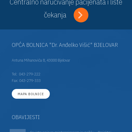
Centralno naručivanje pacijenata i liste
čekanja
OPĆA BOLNICA "Dr. Anđelko Višić" BJELOVAR
Antuna Mihanovića 8, 43000 Bjelovar
Tel:
043-279-222
Fax: 043-279-333
MAPA BOLNICE
OBAVIJESTI