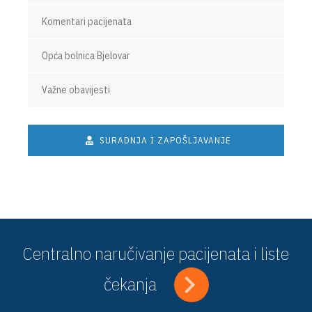
Komentari pacijenata
Opća bolnica Bjelovar
Važne obavijesti
SURADNJA I ZAPOŠLJAVANJE
Centralno naručivanje pacijenata i liste
čekanja