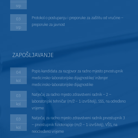
srp
Protokol o postupanju i preporuke za zaštitu od vrućine –
03
preporuke za javnost
srp
ZAPOŠLJAVANJE
Popis kandidata za razgovor za radno mjesto prvostupnik
04
medicinsko-laboratorijske dijagnostike/ inženjer
kol
medicinsko-laboratorijske dijagnostike
Natječaj za radno mjesto zdravstveni radnik – 2 –
03
laboratorijski tehničar (m/ž – 1 izvršitelj), SSS, na određeno
kol
vrijeme
Natječaj za radno mjesto zdravstveni radnik prvostupnik 3
03
– prvostupnik fizioterapije (m/ž – 1 izvršitelj), VŠS, na
kol
neodređeno vrijeme