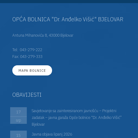
OPĆA BOLNICA "Dr. Anđelko Višić" BJELOVAR
Antuna Mihanovića 8, 43000 Bjelovar
Tel:
043-279-222
Fax: 043-279-333
MAPA BOLNICE
OBAVIJESTI
Savjetovanje sa zainteresiranom javnošću – Projektni
17
zadatak – javna garaža Opće bolnice “Dr. Anđelko Višić”
srp
Bjelovar
Javna objava lipanj 2026
15