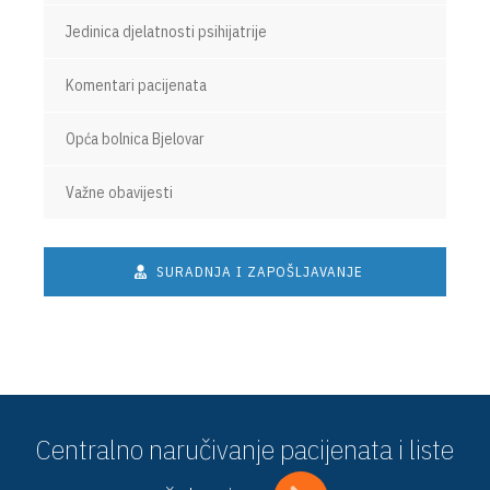
Jedinica djelatnosti psihijatrije
Komentari pacijenata
Opća bolnica Bjelovar
Važne obavijesti
SURADNJA I ZAPOŠLJAVANJE
Centralno naručivanje pacijenata i liste