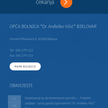
čekanja
OPĆA BOLNICA "Dr. Anđelko Višić" BJELOVAR
Antuna Mihanovića 8, 43000 Bjelovar
Tel:
043-279-222
Fax: 043-279-333
MAPA BOLNICE
OBAVIJESTI
Savjetovanje sa zainteresiranom javnošću – Projektni
17
zadatak – javna garaža Opće bolnice “Dr. Anđelko Višić”
srp