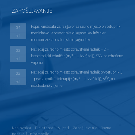
ZAPOŠLJAVANJE
Popis kandidata za razgovor za radno mjesto prvostupnik
04
medicinsko-laboratorijske dijagnostike/ inženjer
kol
medicinsko-laboratorijske dijagnostike
Natječaj za radno mjesto zdravstveni radnik – 2 –
03
laboratorijski tehničar (m/ž – 1 izvršitelj), SSS, na određeno
kol
vrijeme
Natječaj za radno mjesto zdravstveni radnik prvostupnik 3
03
– prvostupnik fizioterapije (m/ž – 1 izvršitelj), VŠS, na
kol
neodređeno vrijeme
Naslovnica
|
Djelatnosti
|
Vijesti
|
Zapošljavanje
|
Javna
nabava
|
Informacije