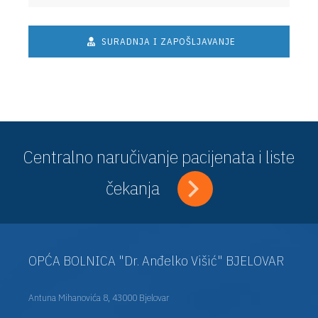
SURADNJA I ZAPOŠLJAVANJE
Centralno naručivanje pacijenata i liste
čekanja
OPĆA BOLNICA "Dr. Anđelko Višić" BJELOVAR
Antuna Mihanovića 8, 43000 Bjelovar