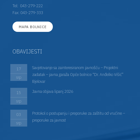
Tel:
043-279-222
Fax: 043-279-333
MAPA BOLNICE
OBAVIJESTI
Savjetovanje sa zainteresiranom javnošću – Projektni
17
zadatak – javna garaža Opće bolnice “Dr. Anđelko Višić”
srp
Bjelovar
Javna objava lipanj 2026
15
srp
Protokol o postupanju i preporuke za zaštitu od vrućine –
03
preporuke za javnost
srp