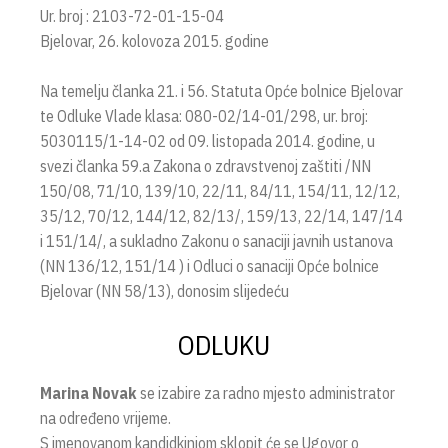
Ur. broj : 2103-72-01-15-04
Bjelovar, 26. kolovoza 2015. godine
Na temelju članka 21. i 56. Statuta Opće bolnice Bjelovar
te Odluke Vlade klasa: 080-02/14-01/298, ur. broj:
5030115/1-14-02 od 09. listopada 2014. godine, u
svezi članka 59.a Zakona o zdravstvenoj zaštiti /NN
150/08, 71/10, 139/10, 22/11, 84/11, 154/11, 12/12,
35/12, 70/12, 144/12, 82/13/, 159/13, 22/14, 147/14
i 151/14/, a sukladno Zakonu o sanaciji javnih ustanova
(NN 136/12, 151/14 ) i Odluci o sanaciji Opće bolnice
Bjelovar (NN 58/13), donosim slijedeću
ODLUKU
Marina Novak
se izabire za radno mjesto administrator
na određeno vrijeme.
S imenovanom kandidkinjom sklopit će se Ugovor o