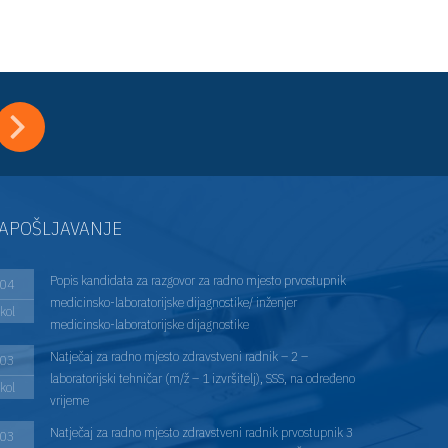
APOŠLJAVANJE
Popis kandidata za razgovor za radno mjesto prvostupnik
04
medicinsko-laboratorijske dijagnostike/ inženjer
kol
medicinsko-laboratorijske dijagnostike
Natječaj za radno mjesto zdravstveni radnik – 2 –
03
laboratorijski tehničar (m/ž – 1 izvršitelj), SSS, na određeno
kol
vrijeme
Natječaj za radno mjesto zdravstveni radnik prvostupnik 3
03