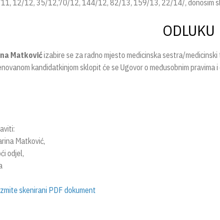
11, 12/12, 35/12,70/12, 144/12, 82/13, 159/13, 22/14/, donosim sl
ODLUKU
ina Matković
izabire se za radno mjesto medicinska sestra/medicinski 
enovanom kandidatkinjom sklopit će se Ugovor o međusobnim pravima 
viti:
arina Matković,
ći odjel,
a
zmite skenirani PDF dokument