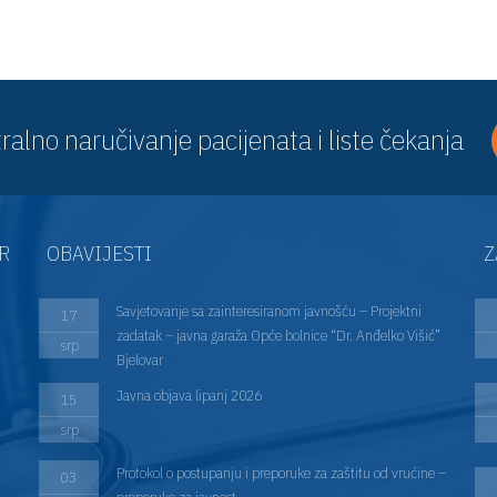
ralno naručivanje pacijenata i liste čekanja
AR
OBAVIJESTI
Z
Savjetovanje sa zainteresiranom javnošću – Projektni
17
zadatak – javna garaža Opće bolnice “Dr. Anđelko Višić”
srp
Bjelovar
Javna objava lipanj 2026
15
srp
Protokol o postupanju i preporuke za zaštitu od vrućine –
03
preporuke za javnost