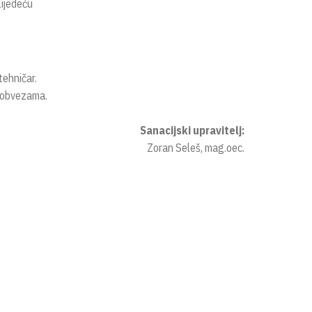
ijedeću
tehničar.
i obvezama.
Sanacijski upravitelj:
Zoran Seleš, mag.oec.