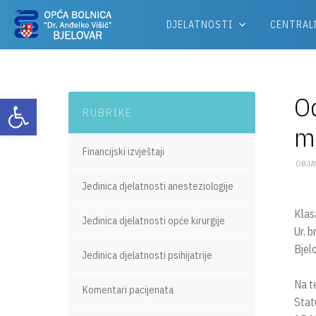
DJELATNOSTI
CENTRAL
Od
Otvori alatnu traku
RUBRIKE
me
Financijski izvještaji
OBJA
Jedinica djelatnosti anesteziologije
Klas
Jedinica djelatnosti opće kirurgije
Ur. 
Bjel
Jedinica djelatnosti psihijatrije
Na t
Komentari pacijenata
Stat