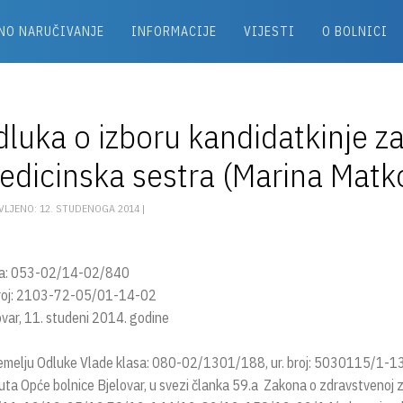
NO NARUČIVANJE
INFORMACIJE
VIJESTI
O BOLNICI
luka o izboru kandidatkinje z
dicinska sestra (Marina Matk
VLJENO: 12. STUDENOGA 2014 |
a: 053-02/14-02/840
broj: 2103-72-05/01-14-02
ovar, 11. studeni 2014. godine
emelju Odluke Vlade klasa: 080-02/1301/188, ur. broj: 5030115/1-13-0
uta Opće bolnice Bjelovar, u svezi članka 59.a Zakona o zdravstvenoj