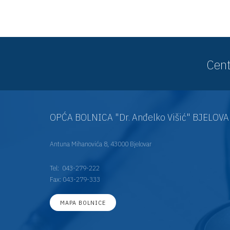
Cent
OPĆA BOLNICA "Dr. Anđelko Višić" BJELOV
Antuna Mihanovića 8, 43000 Bjelovar
Tel:
043-279-222
Fax: 043-279-333
MAPA BOLNICE