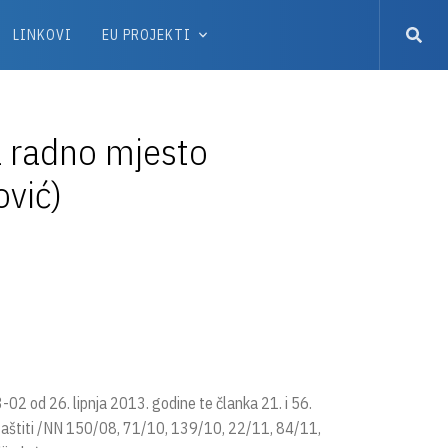
LINKOVI
EU PROJEKTI
a radno mjesto
ović)
2 od 26. lipnja 2013. godine te članka 21. i 56.
 zaštiti /NN 150/08, 71/10, 139/10, 22/11, 84/11,