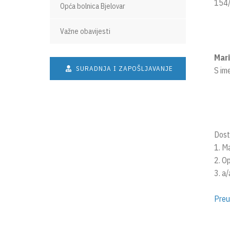
154/
Opća bolnica Bjelovar
Važne obavijesti
Mar
SURADNJA I ZAPOŠLJAVANJE
S im
Dosta
1. M
2. Op
3. a/
Preu