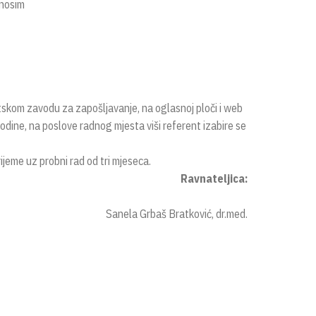
onosim
kom zavodu za zapošljavanje, na oglasnoj ploči i web
godine, na poslove radnog mjesta viši referent izabire se
jeme uz probni rad od tri mjeseca.
Ravnateljica:
Sanela Grbaš Bratković, dr.med.