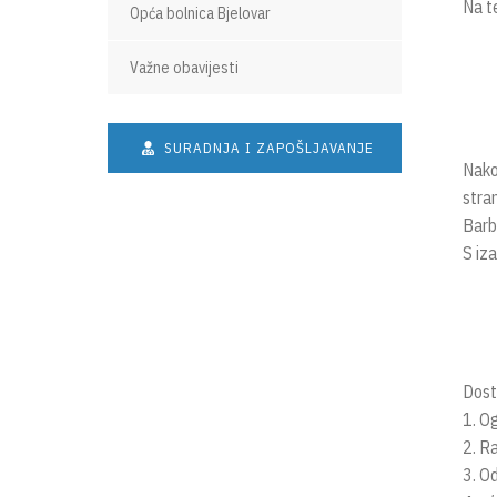
Na t
Opća bolnica Bjelovar
Važne obavijesti
SURADNJA I ZAPOŠLJAVANJE
Nako
stran
Barb
S iz
Dosta
1. O
2. R
3. Od