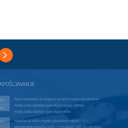
APOŠLJAVANJE
Popis kandidata za razgovor za radno mjesto prvostupnik
04
medicinsko-laboratorijske dijagnostike/ inženjer
kol
medicinsko-laboratorijske dijagnostike
Natječaj za radno mjesto zdravstveni radnik – 2 –
03
laboratorijski tehničar (m/ž – 1 izvršitelj), SSS, na određeno