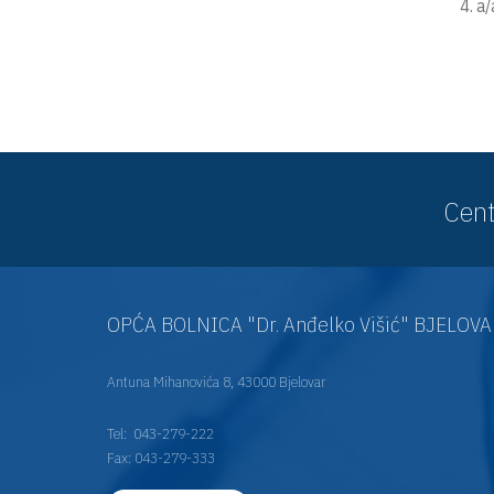
4. a/
Cent
OPĆA BOLNICA "Dr. Anđelko Višić" BJELOV
Antuna Mihanovića 8, 43000 Bjelovar
Tel:
043-279-222
Fax: 043-279-333