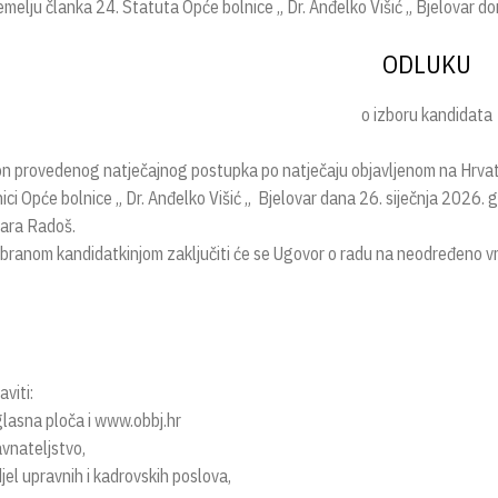
emelju članka 24. Statuta Opće bolnice „ Dr. Anđelko Višić „ Bjelovar d
ODLUKU
o izboru kandidata
n provedenog natječajnog postupka po natječaju objavljenom na Hrvats
ici Opće bolnice „ Dr. Anđelko Višić „ Bjelovar dana 26. siječnja 2026. 
ara Radoš.
abranom kandidatkinjom zaključiti će se Ugovor o radu na neodređeno vri
viti:
glasna ploča i www.obbj.hr
avnateljstvo,
jel upravnih i kadrovskih poslova,