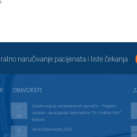
a
ralno naručivanje pacijenata i liste čekanja
AR
OBAVIJESTI
Z
Savjetovanje sa zainteresiranom javnošću – Projektni
17
zadatak – javna garaža Opće bolnice “Dr. Anđelko Višić”
srp
Bjelovar
Javna objava lipanj 2026
15