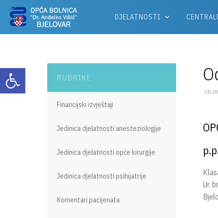
DJELATNOSTI
CENTRAL
Od
Otvori alatnu traku
RUBRIKE
OBJAV
Financijski izvještaji
OP
Jedinica djelatnosti anesteziologije
p.p
Jedinica djelatnosti opće kirurgije
Klas
Jedinica djelatnosti psihijatrije
Ur. 
Bjel
Komentari pacijenata