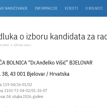
NO NARUČIVANJE
INFORMACIJE
VIJESTI
O BOLNICI
luka o izboru kandidata za rad
LJENO: 4. OŽUJKA 2026 |
ĆA BOLNICA “Dr.Anđelko Višić” BJELOVAR
. 38, 43 001 Bjelovar / Hrvatska
a: 119-04/26-01/02
broj: 2103-72-04-02/01-26-07
ovar, 04. ožujka 2026. godine