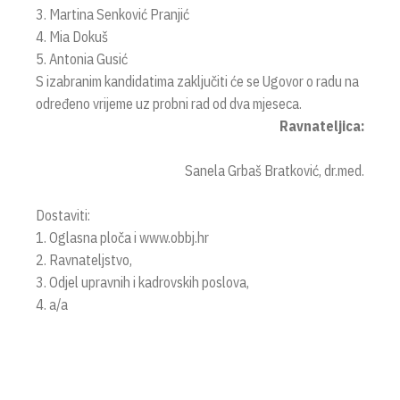
3. Martina Senković Pranjić
4. Mia Dokuš
5. Antonia Gusić
S izabranim kandidatima zaključiti će se Ugovor o radu na
određeno vrijeme uz probni rad od dva mjeseca.
Ravnateljica:
Sanela Grbaš Bratković, dr.med.
Dostaviti:
1. Oglasna ploča i www.obbj.hr
2. Ravnateljstvo,
3. Odjel upravnih i kadrovskih poslova,
4. a/a