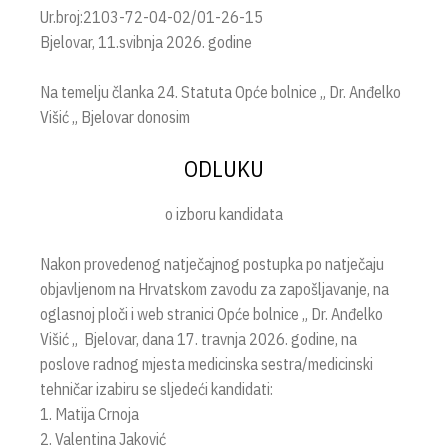
Ur.broj:2103-72-04-02/01-26-15
Bjelovar, 11.svibnja 2026. godine
Na temelju članka 24. Statuta Opće bolnice „ Dr. Anđelko
Višić „ Bjelovar donosim
ODLUKU
o izboru kandidata
Nakon provedenog natječajnog postupka po natječaju
objavljenom na Hrvatskom zavodu za zapošljavanje, na
oglasnoj ploči i web stranici Opće bolnice „ Dr. Anđelko
Višić „ Bjelovar, dana 17. travnja 2026. godine, na
poslove radnog mjesta medicinska sestra/medicinski
tehničar izabiru se sljedeći kandidati:
1. Matija Crnoja
2. Valentina Jaković