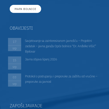
MAPA BOLNICE
OBAVIJESTI
Savjetovanje sa zainteresiranom javnošću – Projektni
17
zadatak – javna garaža Opće bolnice “Dr. Anđelko Višić”
srp
Bjelovar
Javna objava lipanj 2026
15
srp
Protokol o postupanju i preporuke za zaštitu od vrućine –
03
preporuke za javnost
srp
ZAPOŠLJAVANJE