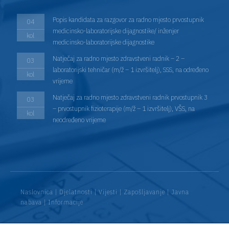
Popis kandidata za razgovor za radno mjesto prvostupnik
04
medicinsko-laboratorijske dijagnostike/ inženjer
kol
medicinsko-laboratorijske dijagnostike
Natječaj za radno mjesto zdravstveni radnik – 2 –
03
laboratorijski tehničar (m/ž – 1 izvršitelj), SSS, na određeno
kol
vrijeme
Natječaj za radno mjesto zdravstveni radnik prvostupnik 3
03
– prvostupnik fizioterapije (m/ž – 1 izvršitelj), VŠS, na
kol
neodređeno vrijeme
Naslovnica
|
Djelatnosti
|
Vijesti
|
Zapošljavanje
|
Javna
nabava
|
Informacije