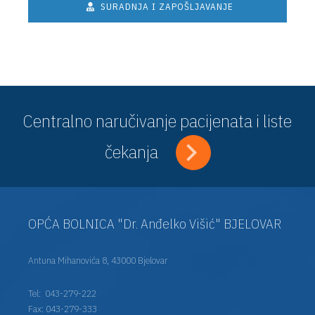
SURADNJA I ZAPOŠLJAVANJE
Centralno naručivanje pacijenata i liste
čekanja
OPĆA BOLNICA "Dr. Anđelko Višić" BJELOVAR
Antuna Mihanovića 8, 43000 Bjelovar
Tel:
043-279-222
Fax: 043-279-333