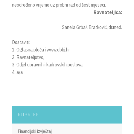
neodređeno vrijeme uz probni rad od šest mjeseci.
Ravnateljica:
Sanela Grbaš Bratković, dr.med.
Dostaviti:
1. Oglasna ploča i www.obbj.hr
2. Ravnateljstvo,
3. Odjel upravnih i kadrovskih poslova,
4. a/a
RUBRIKE
Financijski izvještaji