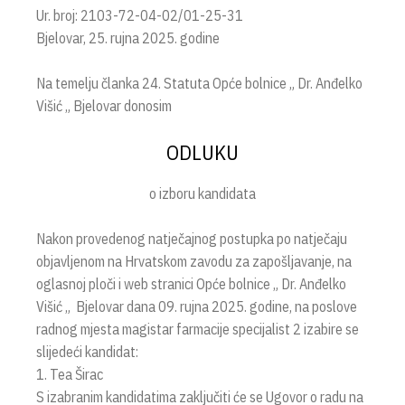
Ur. broj: 2103-72-04-02/01-25-31
Bjelovar, 25. rujna 2025. godine
Na temelju članka 24. Statuta Opće bolnice „ Dr. Anđelko
Višić „ Bjelovar donosim
ODLUKU
o izboru kandidata
Nakon provedenog natječajnog postupka po natječaju
objavljenom na Hrvatskom zavodu za zapošljavanje, na
oglasnoj ploči i web stranici Opće bolnice „ Dr. Anđelko
Višić „ Bjelovar dana 09. rujna 2025. godine, na poslove
radnog mjesta magistar farmacije specijalist 2 izabire se
slijedeći kandidat:
1. Tea Širac
S izabranim kandidatima zaključiti će se Ugovor o radu na