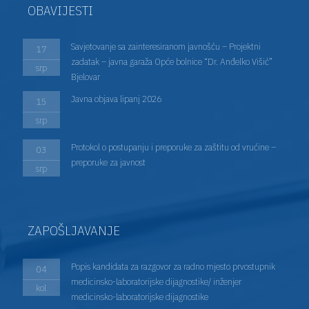
OBAVIJESTI
Savjetovanje sa zainteresiranom javnošću – Projektni
17
zadatak – javna garaža Opće bolnice “Dr. Anđelko Višić”
srp
Bjelovar
Javna objava lipanj 2026
15
srp
Protokol o postupanju i preporuke za zaštitu od vrućine –
03
preporuke za javnost
srp
ZAPOŠLJAVANJE
Popis kandidata za razgovor za radno mjesto prvostupnik
04
medicinsko-laboratorijske dijagnostike/ inženjer
kol
medicinsko-laboratorijske dijagnostike