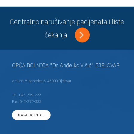
Centralno naručivanje pacijenata i liste
čekanja
OPĆA BOLNICA "Dr. Anđelko Višić" BJELOVAR
Antuna Mihanovića 8, 43000 Bjelovar
Tel:
043-279-222
Fax: 043-279-333
MAPA BOLNICE