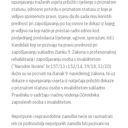
ispunjavanju traženih uvjeta priložiti i rješenje o priznatom
statusu, odnosno potvrdu o priznatom statusu iz koje je
vidljivo spomenuto pravo, izjavu da do sada nisu koristili
prednost pri zapošljavanju po toj osnovi te dokaz iz kojeg
je vidljivo na koji način je prestao radni odnos kod
posljednjeg poslodavca (rješenje, ugovor, sporazum, itd.).
Kandidati koji se pozivaju na pravo prednosti pri
zapošljavanju sukladno članku 9. Zakona o profesionalnoj
rehabilitaciji i zapošljavanju osoba s invaliditetom
(“Narodne Novine” br.157/13 i 152/14, 39/18, 32/20)
dužni su se pozvati na članak 9. navedenog zakona, te uz
dokaze o ispunjavanju uvjeta iz natječaja priložiti dokaze
o priznatom statusu osobe s invaliditetom sukladno
Pravilniku o sadržaju i načinu vođenja Očevidnika
zaposlenih osoba s invaliditetom.
Nepotpune i nepravodobne zamolbe neće se razmatrati
niti će podnositelji nepotpunih zamolbi biti pozivani na