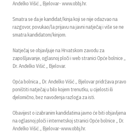
Anđelko Višić „ Bjelovar- www.obbj.hr.
Smatra se da je kandidat/kinja koji se nije odazvao na
razgovor, povukao/la prijavu na javni natječaj i više se ne
smatra kandidatom/kinjom.
Natječaj se objavljuje na Hrvatskom zavodu za
zapošljavanje, oglasnoj ploči i web stranici Opće bolnice „
Dr. Anđelko Višić „ Bjelovar.
Opća bolnica „ Dr. Anđelko Višić „ Bjelovar pridržava pravo
poništiti natječaj u bilo kojem trenutku, u cijelosti ili
djelomično, bez navođenja razloga za isti.
Obavijest o izabranim kandidatima javno će biti objavljena
na oglasnoj ploči i internetskoj stranici Opće bolnice „ Dr.
Anđelko Višić „ Bjelovar-www.obbj.hr.