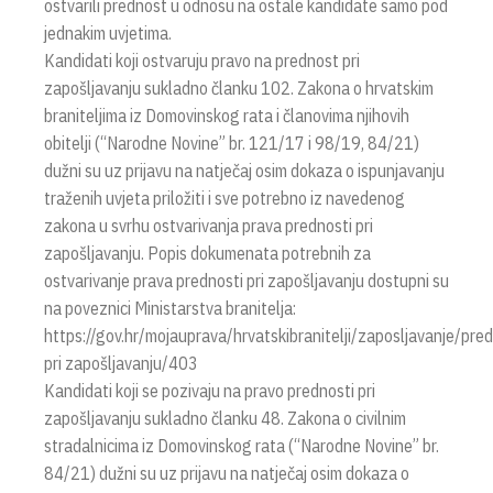
ostvarili prednost u odnosu na ostale kandidate samo pod
jednakim uvjetima.
Kandidati koji ostvaruju pravo na prednost pri
zapošljavanju sukladno članku 102. Zakona o hrvatskim
braniteljima iz Domovinskog rata i članovima njihovih
obitelji (“Narodne Novine” br. 121/17 i 98/19, 84/21)
dužni su uz prijavu na natječaj osim dokaza o ispunjavanju
traženih uvjeta priložiti i sve potrebno iz navedenog
zakona u svrhu ostvarivanja prava prednosti pri
zapošljavanju. Popis dokumenata potrebnih za
ostvarivanje prava prednosti pri zapošljavanju dostupni su
na poveznici Ministarstva branitelja:
https://gov.hr/mojauprava/hrvatskibranitelji/zaposljavanje/pre
pri zapošljavanju/403
Kandidati koji se pozivaju na pravo prednosti pri
zapošljavanju sukladno članku 48. Zakona o civilnim
stradalnicima iz Domovinskog rata (“Narodne Novine” br.
84/21) dužni su uz prijavu na natječaj osim dokaza o