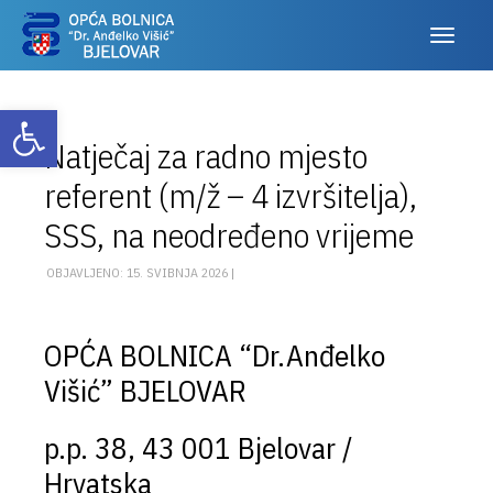
Otvori alatnu traku
Natječaj za radno mjesto
referent (m/ž – 4 izvršitelja),
SSS, na neodređeno vrijeme
OBJAVLJENO: 15. SVIBNJA 2026 |
OPĆA BOLNICA “Dr.Anđelko
Višić” BJELOVAR
p.p. 38, 43 001 Bjelovar /
Hrvatska