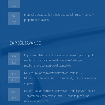
srp
Protokol o postupanju i preporuke za zaštitu od vrućine –
03
preporuke za javnost
srp
ZAPOŠLJAVANJE
Popis kandidata za razgovor za radno mjesto prvostupnik
04
medicinsko-laboratorijske dijagnostike/ inženjer
kol
medicinsko-laboratorijske dijagnostike
Natječaj za radno mjesto zdravstveni radnik – 2 –
03
laboratorijski tehničar (m/ž – 1 izvršitelj), SSS, na određeno
kol
vrijeme
Natječaj za radno mjesto zdravstveni radnik prvostupnik 3
03
– prvostupnik fizioterapije (m/ž – 1 izvršitelj), VŠS, na
kol
neodređeno vrijeme