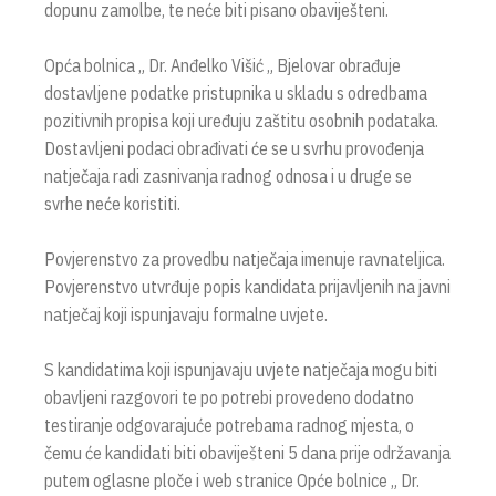
dopunu zamolbe, te neće biti pisano obaviješteni.
Opća bolnica „ Dr. Anđelko Višić „ Bjelovar obrađuje
dostavljene podatke pristupnika u skladu s odredbama
pozitivnih propisa koji uređuju zaštitu osobnih podataka.
Dostavljeni podaci obrađivati će se u svrhu provođenja
natječaja radi zasnivanja radnog odnosa i u druge se
svrhe neće koristiti.
Povjerenstvo za provedbu natječaja imenuje ravnateljica.
Povjerenstvo utvrđuje popis kandidata prijavljenih na javni
natječaj koji ispunjavaju formalne uvjete.
S kandidatima koji ispunjavaju uvjete natječaja mogu biti
obavljeni razgovori te po potrebi provedeno dodatno
testiranje odgovarajuće potrebama radnog mjesta, o
čemu će kandidati biti obaviješteni 5 dana prije održavanja
putem oglasne ploče i web stranice Opće bolnice „ Dr.