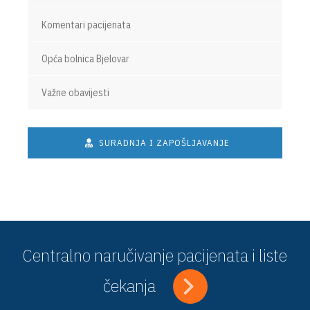
Komentari pacijenata
Opća bolnica Bjelovar
Važne obavijesti
SURADNJA I ZAPOŠLJAVANJE
Centralno naručivanje pacijenata i liste
čekanja