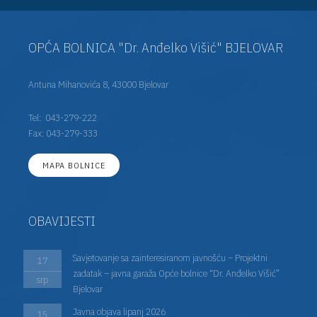
OPĆA BOLNICA "Dr. Anđelko Višić" BJELOVAR
Antuna Mihanovića 8, 43000 Bjelovar
Tel:
043-279-222
Fax: 043-279-333
MAPA BOLNICE
OBAVIJESTI
Savjetovanje sa zainteresiranom javnošću – Projektni
17
zadatak – javna garaža Opće bolnice “Dr. Anđelko Višić”
srp
Bjelovar
Javna objava lipanj 2026
15