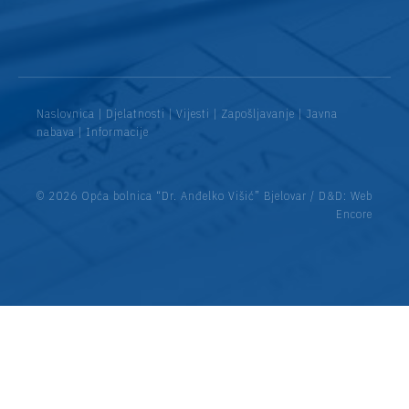
Naslovnica
|
Djelatnosti
|
Vijesti
|
Zapošljavanje
|
Javna
nabava
|
Informacije
© 2026 Opća bolnica “Dr. Anđelko Višić” Bjelovar / D&D:
Web
Encore