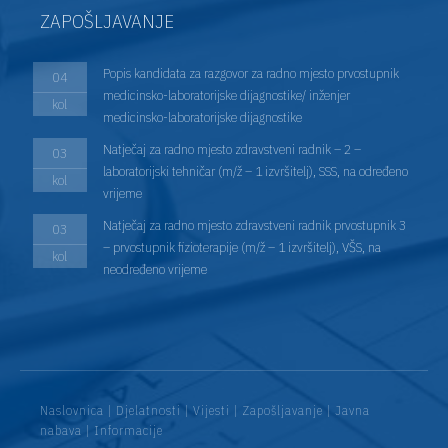
ZAPOŠLJAVANJE
Popis kandidata za razgovor za radno mjesto prvostupnik
04
medicinsko-laboratorijske dijagnostike/ inženjer
kol
medicinsko-laboratorijske dijagnostike
Natječaj za radno mjesto zdravstveni radnik – 2 –
03
laboratorijski tehničar (m/ž – 1 izvršitelj), SSS, na određeno
kol
vrijeme
Natječaj za radno mjesto zdravstveni radnik prvostupnik 3
03
– prvostupnik fizioterapije (m/ž – 1 izvršitelj), VŠS, na
kol
neodređeno vrijeme
Naslovnica
|
Djelatnosti
|
Vijesti
|
Zapošljavanje
|
Javna
nabava
|
Informacije