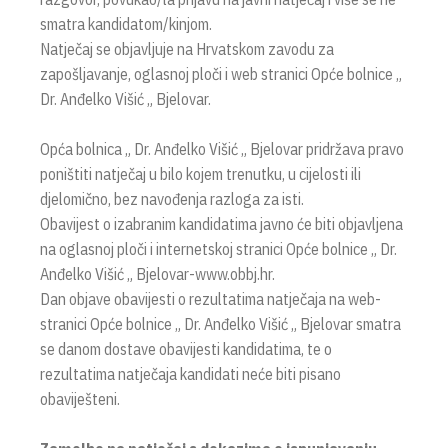
smatra kandidatom/kinjom.
Natječaj se objavljuje na Hrvatskom zavodu za
zapošljavanje, oglasnoj ploči i web stranici Opće bolnice „
Dr. Anđelko Višić „ Bjelovar.
Opća bolnica „ Dr. Anđelko Višić „ Bjelovar pridržava pravo
poništiti natječaj u bilo kojem trenutku, u cijelosti ili
djelomično, bez navođenja razloga za isti.
Obavijest o izabranim kandidatima javno će biti objavljena
na oglasnoj ploči i internetskoj stranici Opće bolnice „ Dr.
Anđelko Višić „ Bjelovar-www.obbj.hr.
Dan objave obavijesti o rezultatima natječaja na web-
stranici Opće bolnice „ Dr. Anđelko Višić „ Bjelovar smatra
se danom dostave obavijesti kandidatima, te o
rezultatima natječaja kandidati neće biti pisano
obaviješteni.