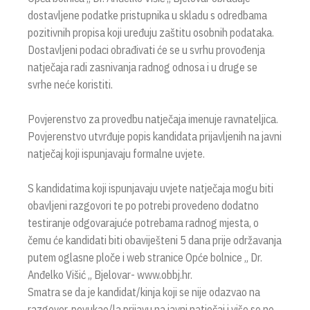
dostavljene podatke pristupnika u skladu s odredbama
pozitivnih propisa koji uređuju zaštitu osobnih podataka.
Dostavljeni podaci obrađivati će se u svrhu provođenja
natječaja radi zasnivanja radnog odnosa i u druge se
svrhe neće koristiti.
Povjerenstvo za provedbu natječaja imenuje ravnateljica.
Povjerenstvo utvrđuje popis kandidata prijavljenih na javni
natječaj koji ispunjavaju formalne uvjete.
S kandidatima koji ispunjavaju uvjete natječaja mogu biti
obavljeni razgovori te po potrebi provedeno dodatno
testiranje odgovarajuće potrebama radnog mjesta, o
čemu će kandidati biti obaviješteni 5 dana prije održavanja
putem oglasne ploče i web stranice Opće bolnice „ Dr.
Anđelko Višić „ Bjelovar- www.obbj.hr.
Smatra se da je kandidat/kinja koji se nije odazvao na
razgovor, povukao/la prijavu na javni natječaj i više se ne