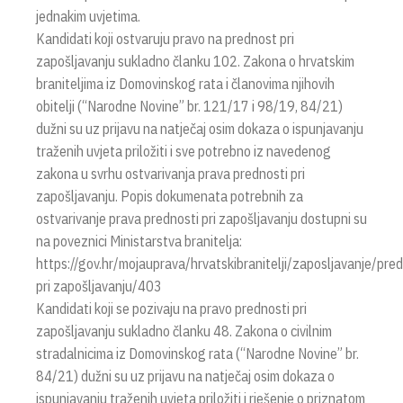
jednakim uvjetima.
Kandidati koji ostvaruju pravo na prednost pri
zapošljavanju sukladno članku 102. Zakona o hrvatskim
braniteljima iz Domovinskog rata i članovima njihovih
obitelji (“Narodne Novine” br. 121/17 i 98/19, 84/21)
dužni su uz prijavu na natječaj osim dokaza o ispunjavanju
traženih uvjeta priložiti i sve potrebno iz navedenog
zakona u svrhu ostvarivanja prava prednosti pri
zapošljavanju. Popis dokumenata potrebnih za
ostvarivanje prava prednosti pri zapošljavanju dostupni su
na poveznici Ministarstva branitelja:
https://gov.hr/mojauprava/hrvatskibranitelji/zaposljavanje/pre
pri zapošljavanju/403
Kandidati koji se pozivaju na pravo prednosti pri
zapošljavanju sukladno članku 48. Zakona o civilnim
stradalnicima iz Domovinskog rata (“Narodne Novine” br.
84/21) dužni su uz prijavu na natječaj osim dokaza o
ispunjavanju traženih uvjeta priložiti i rješenje o priznatom