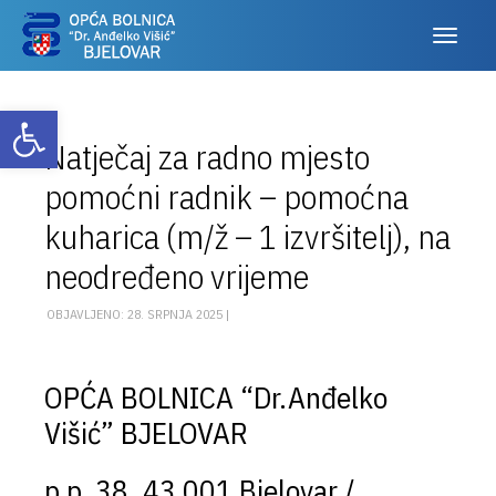
Otvori alatnu traku
Natječaj za radno mjesto
pomoćni radnik – pomoćna
kuharica (m/ž – 1 izvršitelj), na
neodređeno vrijeme
OBJAVLJENO: 28. SRPNJA 2025 |
OPĆA BOLNICA “Dr.Anđelko
Višić” BJELOVAR
p.p. 38, 43 001 Bjelovar /