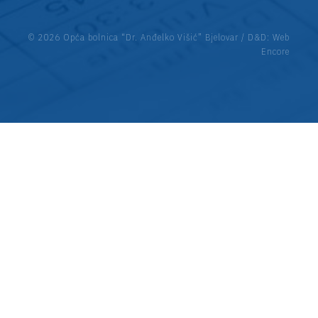
© 2026 Opća bolnica “Dr. Anđelko Višić” Bjelovar / D&D:
Web
Encore