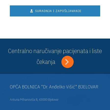
SURADNJA I ZAPOŠLJAVANJE
Centralno naručivanje pacijenata i liste
čekanja
OPĆA BOLNICA "Dr. Anđelko Višić" BJELOVAR
Antuna Mihanovića 8, 43000 Bjelovar