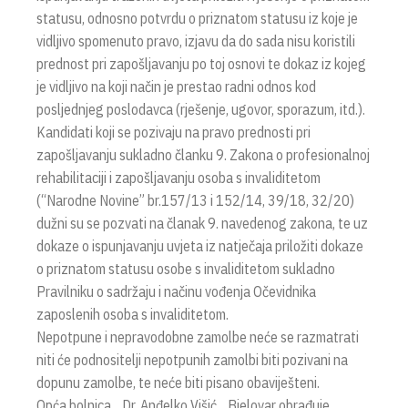
statusu, odnosno potvrdu o priznatom statusu iz koje je
vidljivo spomenuto pravo, izjavu da do sada nisu koristili
prednost pri zapošljavanju po toj osnovi te dokaz iz kojeg
je vidljivo na koji način je prestao radni odnos kod
posljednjeg poslodavca (rješenje, ugovor, sporazum, itd.).
Kandidati koji se pozivaju na pravo prednosti pri
zapošljavanju sukladno članku 9. Zakona o profesionalnoj
rehabilitaciji i zapošljavanju osoba s invaliditetom
(“Narodne Novine” br.157/13 i 152/14, 39/18, 32/20)
dužni su se pozvati na članak 9. navedenog zakona, te uz
dokaze o ispunjavanju uvjeta iz natječaja priložiti dokaze
o priznatom statusu osobe s invaliditetom sukladno
Pravilniku o sadržaju i načinu vođenja Očevidnika
zaposlenih osoba s invaliditetom.
Nepotpune i nepravodobne zamolbe neće se razmatrati
niti će podnositelji nepotpunih zamolbi biti pozivani na
dopunu zamolbe, te neće biti pisano obaviješteni.
Opća bolnica „ Dr. Anđelko Višić „ Bjelovar obrađuje