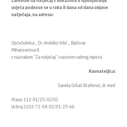
Zamolbe na natječaj s dokazima o ispunjavanju
uvjeta podnose se u roku 8 dana od dana objave
natječaja, na adresu:
Opća bolnica „ Dr. Anđelko Višić „ Bjelovar
Mihanovićeva 8
s naznakom “Za natječaj” i nazivom radnog mjesta.
Ravnateljica:
Sanela Grbaš Bratković, dr. med.
Klasa: 112-01/25-02/01
Ur.broj:2103-72-04-02/01-25-66