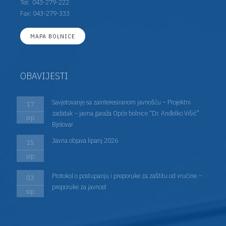
Tel:
043-279-222
Fax: 043-279-333
MAPA BOLNICE
OBAVIJESTI
Savjetovanje sa zainteresiranom javnošću – Projektni
17
zadatak – javna garaža Opće bolnice “Dr. Anđelko Višić”
srp
Bjelovar
Javna objava lipanj 2026
15
srp
Protokol o postupanju i preporuke za zaštitu od vrućine –
03
preporuke za javnost
srp