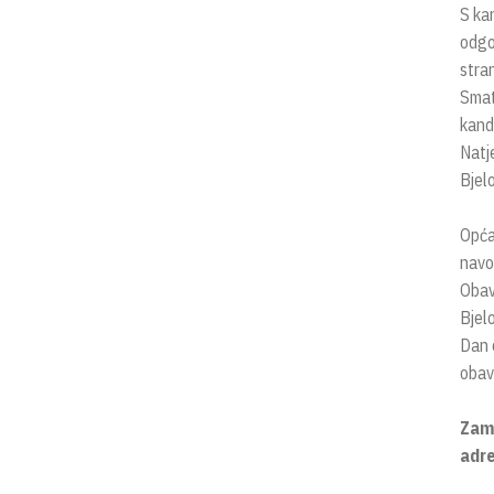
S ka
odgo
stra
Smatr
kand
Natje
Bjelo
Opća 
navo
Obavi
Bjel
Dan 
obavi
Zamo
adre