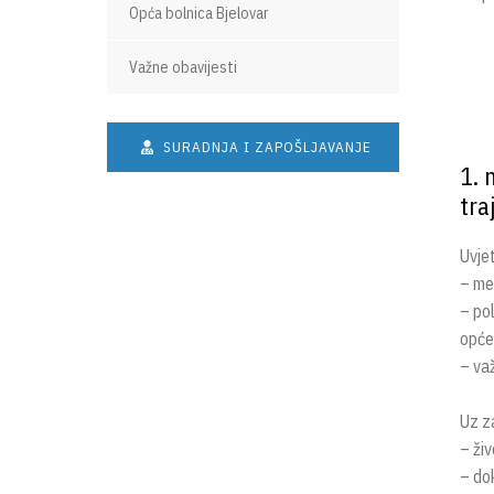
Opća bolnica Bjelovar
Važne obavijesti
SURADNJA I ZAPOŠLJAVANJE
1. 
tra
Uvjet
– me
– po
opće
– va
Uz za
– ži
– do