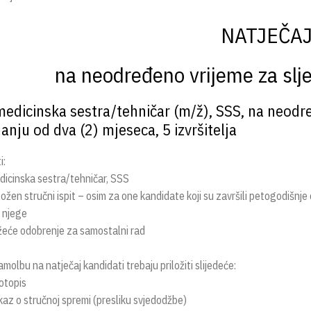
NATJEČA
na neodređeno vrijeme za slj
medicinska sestra/tehničar (m/ž), SSS, na neodr
janju od dva (2) mjeseca, 5 izvršitelja
i:
dicinska sestra/tehničar, SSS
ložen stručni ispit – osim za one kandidate koji su završili petogodišn
 njege
žeće odobrenje za samostalni rad
molbu na natječaj kandidati trebaju priložiti slijedeće:
votopis
kaz o stručnoj spremi (presliku svjedodžbe)