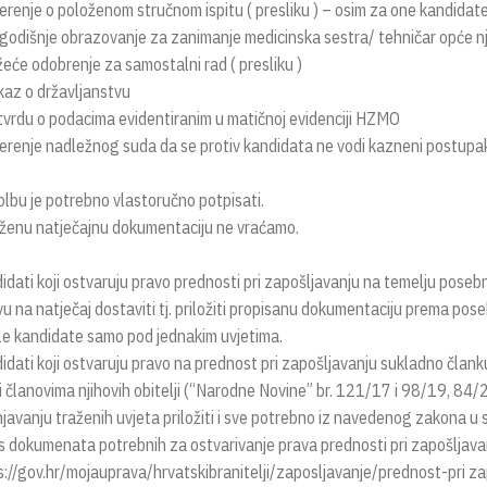
erenje o položenom stručnom ispitu ( presliku ) – osim za one kandidate k
godišnje obrazovanje za zanimanje medicinska sestra/ tehničar opće n
žeće odobrenje za samostalni rad ( presliku )
kaz o državljanstvu
tvrdu o podacima evidentiranim u matičnoj evidenciji HZMO
jerenje nadležnog suda da se protiv kandidata ne vodi kazneni postupak 
lbu je potrebno vlastoručno potpisati.
oženu natječajnu dokumentaciju ne vraćamo.
idati koji ostvaruju pravo prednosti pri zapošljavanju na temelju posebno
avu na natječaj dostaviti tj. priložiti propisanu dokumentaciju prema po
le kandidate samo pod jednakim uvjetima.
idati koji ostvaruju pravo na prednost pri zapošljavanju sukladno član
 i članovima njihovih obitelji (“Narodne Novine” br. 121/17 i 98/19, 84/
njavanju traženih uvjeta priložiti i sve potrebno iz navedenog zakona u 
s dokumenata potrebnih za ostvarivanje prava prednosti pri zapošljavan
s://gov.hr/mojauprava/hrvatskibranitelji/zaposljavanje/prednost-pri z