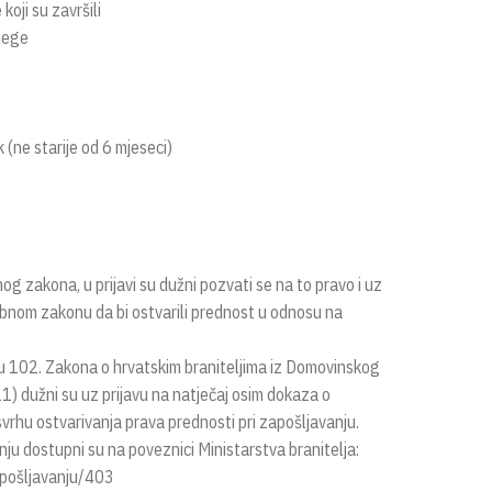
oji su završili
jege
(ne starije od 6 mjeseci)
g zakona, u prijavi su dužni pozvati se na to pravo i uz
sebnom zakonu da bi ostvarili prednost u odnosu na
ku 102. Zakona o hrvatskim braniteljima iz Domovinskog
21) dužni su uz prijavu na natječaj osim dokaza o
svrhu ostvarivanja prava prednosti pri zapošljavanju.
ju dostupni su na poveznici Ministarstva branitelja:
apošljavanju/403