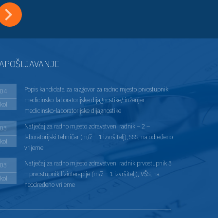
APOŠLJAVANJE
Popis kandidata za razgovor za radno mjesto prvostupnik
04
medicinsko-laboratorijske dijagnostike/ inženjer
kol
medicinsko-laboratorijske dijagnostike
Natječaj za radno mjesto zdravstveni radnik – 2 –
03
laboratorijski tehničar (m/ž – 1 izvršitelj), SSS, na određeno
kol
vrijeme
Natječaj za radno mjesto zdravstveni radnik prvostupnik 3
03
– prvostupnik fizioterapije (m/ž – 1 izvršitelj), VŠS, na
kol
neodređeno vrijeme