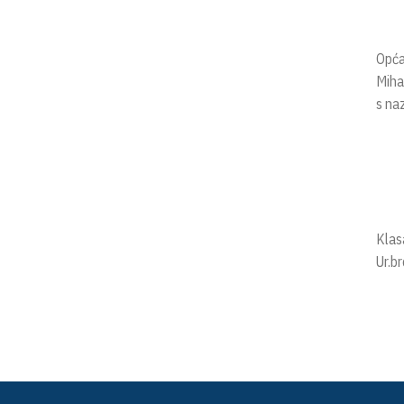
Opća 
Miha
s na
Klas
Ur.b