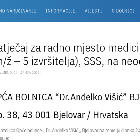
NO NARUČIVANJE
INFORMACIJE
VIJESTI
O BOLNICI
tječaj za radno mjesto medici
/ž – 5 izvršitelja), SSS, na n
LJENO: 24. LIPNJA 2026 |
ĆA BOLNICA “Dr.Anđelko Višić” B
p. 38, 43 001 Bjelovar / Hrvatska
teljica Opće bolnice „ Dr. Anđelko Višić „ Bjelovar na temelju članka 24
suje: