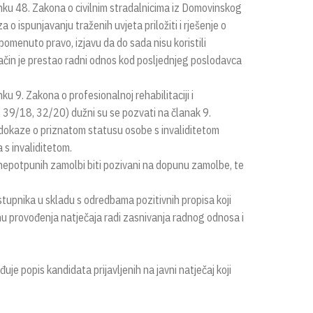
anku 48. Zakona o civilnim stradalnicima iz Domovinskog
o ispunjavanju traženih uvjeta priložiti i rješenje o
pomenuto pravo, izjavu da do sada nisu koristili
i način je prestao radni odnos kod posljednjeg poslodavca
ku 9. Zakona o profesionalnoj rehabilitaciji i
 39/18, 32/20) dužni su se pozvati na članak 9.
i dokaze o priznatom statusu osobe s invaliditetom
 s invaliditetom.
nepotpunih zamolbi biti pozivani na dopunu zamolbe, te
stupnika u skladu s odredbama pozitivnih propisa koji
hu provođenja natječaja radi zasnivanja radnog odnosa i
je popis kandidata prijavljenih na javni natječaj koji