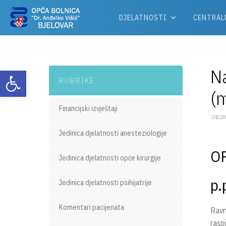
DJELATNOSTI
CENTRAL
Na
Otvori alatnu traku
RUBRIKE
(m
Financijski izvještaji
OBJAV
Jedinica djelatnosti anesteziologije
OP
Jedinica djelatnosti opće kirurgije
p.
Jedinica djelatnosti psihijatrije
Komentari pacijenata
Ravna
raspi