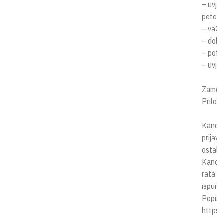
– uvj
peto
– va
– do
– po
– uv
Zamo
Pril
Kand
prij
osta
Kand
rata
ispu
Popi
http