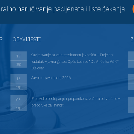
ralno naručivanje pacijenata i liste čekanja
AR
OBAVIJESTI
Z
Savjetovanje sa zainteresiranom javnošću – Projektni
17
zadatak – javna garaža Opće bolnice “Dr. Anđelko Višić”
srp
Bjelovar
Javna objava lipanj 2026
15
srp
Protokol o postupanju i preporuke za zaštitu od vrućine –
03
preporuke za javnost
srp