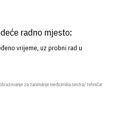
J
edeće radno mjesto:
eđeno vrijeme, uz probni rad u
je obrazovanje za zanimanje medicinska sestra/ tehničar