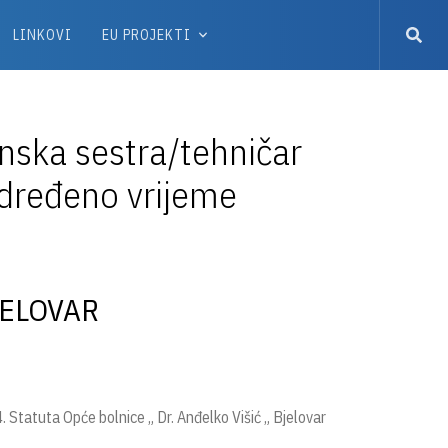
LINKOVI
EU PROJEKTI
nska sestra/tehničar
eodređeno vrijeme
JELOVAR
. Statuta Opće bolnice „ Dr. Anđelko Višić „ Bjelovar