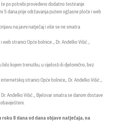
ri te po potrebi provedeno dodatno testiranje
ni 5 dana prije održavanja putem oglasne ploče i web
ijavu na javni natječaj i više se ne smatra
 web stranici Opće bolnice „ Dr. Anđelko Višić „
 bilo kojem trenutku, u cijelosti ili djelomično, bez
 internetskoj stranici Opće bolnice„ Dr. Anđelko Višić „
„ Dr. Anđelko Višić „ Bjelovar smatra se danom dostave
 obaviješteni.
 roku 8 dana od dana objave natječaja, na