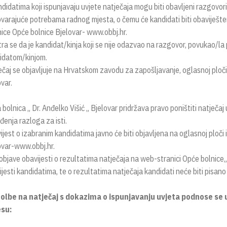
ndidatima koji ispunjavaju uvjete natječaja mogu biti obavljeni razgovo
varajuće potrebama radnog mjesta, o čemu će kandidati biti obaviješte
nice Opće bolnice Bjelovar- www.obbj.hr.
a se da je kandidat/kinja koji se nije odazvao na razgovor, povukao/la pr
idatom/kinjom.
čaj se objavljuje na Hrvatskom zavodu za zapošljavanje, oglasnoj ploči i
var.
bolnica „ Dr. Anđelko Višić „ Bjelovar pridržava pravo poništiti natječaj u
đenja razloga za isti.
jest o izabranim kandidatima javno će biti objavljena na oglasnoj ploči i
ovar-www.obbj.hr.
objave obavijesti o rezultatima natječaja na web-stranici Opće bolnice
jesti kandidatima, te o rezultatima natječaja kandidati neće biti pisano
lbe na natječaj s dokazima o ispunjavanju uvjeta podnose se u
su: