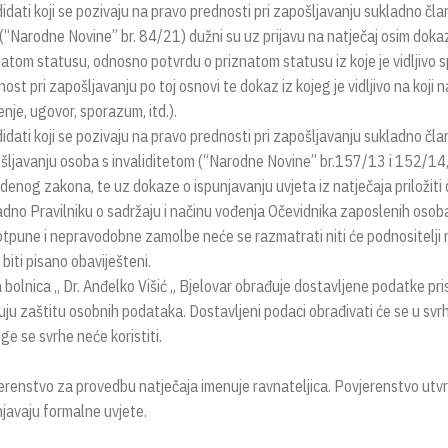
idati koji se pozivaju na pravo prednosti pri zapošljavanju sukladno čl
(“Narodne Novine” br. 84/21) dužni su uz prijavu na natječaj osim dokaza 
natom statusu, odnosno potvrdu o priznatom statusu iz koje je vidljivo s
ost pri zapošljavanju po toj osnovi te dokaz iz kojeg je vidljivo na koj
enje, ugovor, sporazum, itd.).
dati koji se pozivaju na pravo prednosti pri zapošljavanju sukladno član
šljavanju osoba s invaliditetom (“Narodne Novine” br.157/13 i 152/14,
denog zakona, te uz dokaze o ispunjavanju uvjeta iz natječaja priložit
adno Pravilniku o sadržaju i načinu vođenja Očevidnika zaposlenih osoba
tpune i nepravodobne zamolbe neće se razmatrati niti će podnositelji 
biti pisano obaviješteni.
 bolnica „ Dr. Anđelko Višić „ Bjelovar obrađuje dostavljene podatke pri
uju zaštitu osobnih podataka. Dostavljeni podaci obrađivati će se u svr
ge se svrhe neće koristiti.
erenstvo za provedbu natječaja imenuje ravnateljica. Povjerenstvo utvrđu
njavaju formalne uvjete.