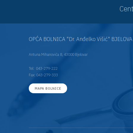
Cent
OPĆA BOLNICA "Dr. Anđelko Višić" BJELOV
Antuna Mihanovića 8, 43000 Bjelovar
Tel:
043-279-222
Fax: 043-279-333
MAPA BOLNICE