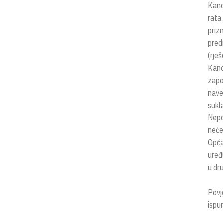
Kand
rata 
priz
predn
(rješ
Kandi
zapo
nave
sukl
Nepo
neće 
Opća
uređ
u dru
Povj
ispu